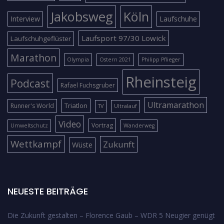
Jakobsweg
Köln
Interview
Laufschuhe
Laufsport 97/30 Lowick
Laufschuhgeflüster
Marathon
Olympia
Ostern 2021
Philipp Pflieger
Rheinsteig
Podcast
Rafael Fuchsgruber
Ultramarathon
Triatlon
Runner's World
TV
Ultralauf
Video
Vortrag
Umweltschutz
Wanderweg
Wettkampf
Zukunft
Wüste
NEUESTE BEITRÄGE
Die Zukunft gestalten – Florence Gaub – WDR 5 Neugier genügt