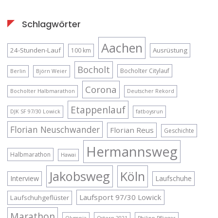
Schlagwörter
Aachen
24-Stunden-Lauf
Ausrüstung
100 km
Bocholt
Bocholter Citylauf
Berlin
Björn Weier
Corona
Bocholter Halbmarathon
Deutscher Rekord
Etappenlauf
DJK SF 97/30 Lowick
fatboysrun
Florian Neuschwander
Florian Reus
Geschichte
Hermannsweg
Halbmarathon
Hawai
Jakobsweg
Köln
Interview
Laufschuhe
Laufsport 97/30 Lowick
Laufschuhgeflüster
Marathon