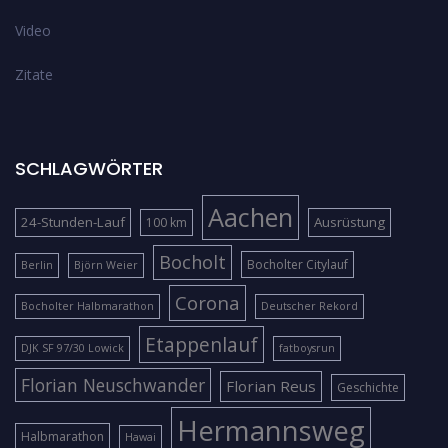
Video
Zitate
SCHLAGWÖRTER
Aachen
24-Stunden-Lauf
Ausrüstung
100 km
Bocholt
Bocholter Citylauf
Berlin
Björn Weier
Corona
Bocholter Halbmarathon
Deutscher Rekord
Etappenlauf
DJK SF 97/30 Lowick
fatboysrun
Florian Neuschwander
Florian Reus
Geschichte
Hermannsweg
Halbmarathon
Hawai