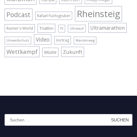
Olympia
Ostern 2021
Philipp Pflieger
Rheinsteig
Podcast
Rafael Fuchsgruber
Ultramarathon
Triatlon
Runner's World
TV
Ultralauf
Video
Vortrag
Umweltschutz
Wanderweg
Wettkampf
Zukunft
Wüste
Suchen
nach: