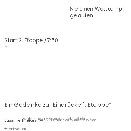
Nie einen Wettkampf
gelaufen
Start 2. Etappe /7:50
h
Ein Gedanke zu „
Eindrücke 1. Etappe
“
Wahnsinns Leistung, Hut ab 👍👍👍
Susanne Thielkes
28. Oktober 2019 um 19:35 Uhr
Antworten