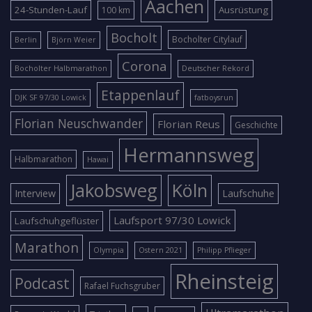
Aachen
24-Stunden-Lauf
Ausrüstung
100 km
Bocholt
Bocholter Citylauf
Berlin
Björn Weier
Corona
Bocholter Halbmarathon
Deutscher Rekord
Etappenlauf
DJK SF 97/30 Lowick
fatboysrun
Florian Neuschwander
Florian Reus
Geschichte
Hermannsweg
Halbmarathon
Hawai
Jakobsweg
Köln
Interview
Laufschuhe
Laufsport 97/30 Lowick
Laufschuhgeflüster
Marathon
Olympia
Ostern 2021
Philipp Pflieger
Rheinsteig
Podcast
Rafael Fuchsgruber