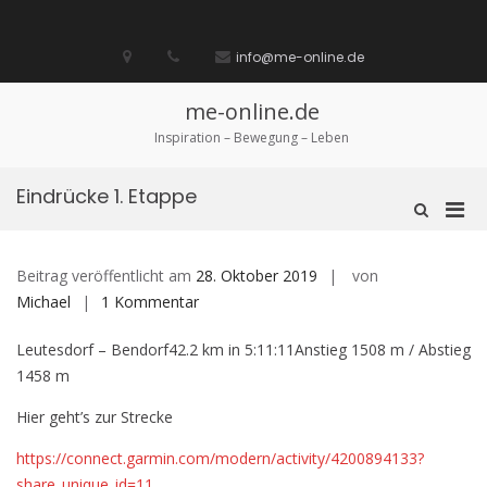
Zum
Inhalt
Startseite
laufen
Lebenskunst
Bocholt
Ich
über
Impressum
springen
info@me-online.de
biete
diese
/
Seite
Ich
me-online.de
suche
Inspiration – Bewegung – Leben
Eindrücke 1. Etappe
Pri
Such-
Formular
Men
ansehen
für
Beitrag veröffentlicht am
28. Oktober 2019
von
mobi
zu
Michael
1 Kommentar
Ger
Eindrücke
Leutesdorf – Bendorf42.2 km in 5:11:11Anstieg 1508 m / Abstieg
1.
1458 m
Etappe
Hier geht’s zur Strecke
https://connect.garmin.com/modern/activity/4200894133?
share_unique_id=11