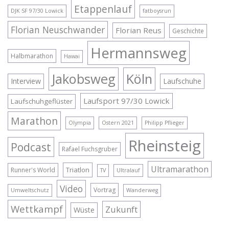
Etappenlauf
DJK SF 97/30 Lowick
fatboysrun
Florian Neuschwander
Florian Reus
Geschichte
Hermannsweg
Halbmarathon
Hawai
Jakobsweg
Köln
Interview
Laufschuhe
Laufsport 97/30 Lowick
Laufschuhgeflüster
Marathon
Olympia
Ostern 2021
Philipp Pflieger
Rheinsteig
Podcast
Rafael Fuchsgruber
Ultramarathon
Triatlon
Runner's World
TV
Ultralauf
Video
Vortrag
Umweltschutz
Wanderweg
Wettkampf
Zukunft
Wüste