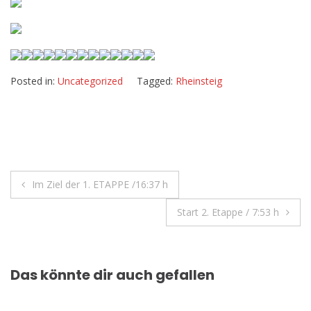
Posted in:
Uncategorized
Tagged:
Rheinsteig
Beitragsnavigation
Im Ziel der 1. ETAPPE /16:37 h
Start 2. Etappe / 7:53 h
Das könnte dir auch gefallen