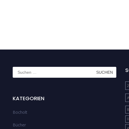
Suchen
S
nach:
2
KATEGORIEN
B
Bocholt
D
Bücher