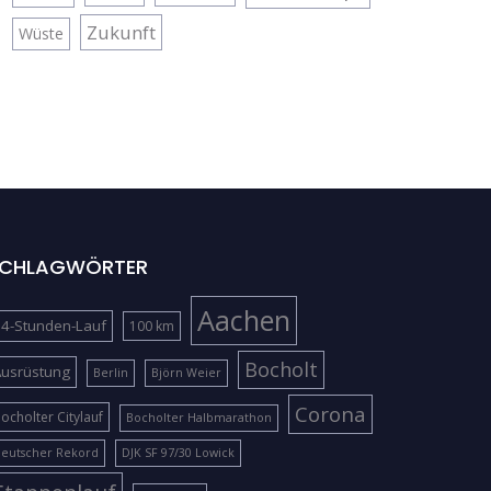
Zukunft
Wüste
CHLAGWÖRTER
Aachen
4-Stunden-Lauf
100 km
Bocholt
Ausrüstung
Berlin
Björn Weier
Corona
ocholter Citylauf
Bocholter Halbmarathon
eutscher Rekord
DJK SF 97/30 Lowick