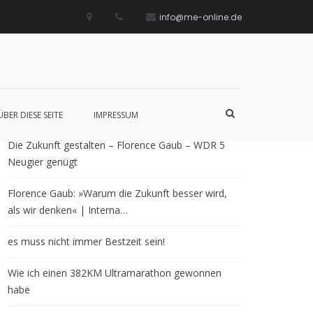
info@me-online.de
Neueste Beiträge
Such-
ÜBER DIESE SEITE
IMPRESSUM
Formular
ansehen
Die Zukunft gestalten – Florence Gaub – WDR 5
Neugier genügt
Florence Gaub: »Warum die Zukunft besser wird,
als wir denken« | Interna…
es muss nicht immer Bestzeit sein!
Wie ich einen 382KM Ultramarathon gewonnen
habe