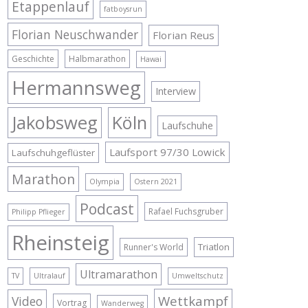
Etappenlauf
fatboysrun
Florian Neuschwander
Florian Reus
Geschichte
Halbmarathon
Hawai
Hermannsweg
Interview
Jakobsweg
Köln
Laufschuhe
Laufsport 97/30 Lowick
Laufschuhgeflüster
Marathon
Olympia
Ostern 2021
Podcast
Rafael Fuchsgruber
Philipp Pflieger
Rheinsteig
Triatlon
Runner's World
Ultramarathon
TV
Ultralauf
Umweltschutz
Wettkampf
Video
Vortrag
Wanderweg