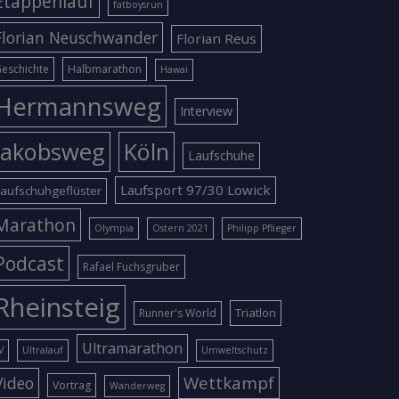
Etappenlauf
fatboysrun
Florian Neuschwander
Florian Reus
eschichte
Halbmarathon
Hawai
Hermannsweg
Interview
Jakobsweg
Köln
Laufschuhe
Laufsport 97/30 Lowick
aufschuhgeflüster
Marathon
Olympia
Ostern 2021
Philipp Pflieger
Podcast
Rafael Fuchsgruber
Rheinsteig
Triatlon
Runner's World
Ultramarathon
V
Ultralauf
Umweltschutz
Wettkampf
Video
Vortrag
Wanderweg