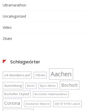
Ultramarathon
Uncategorized
Video
Zitate
Schlagwörter
Aachen
24-Stunden-Lauf
100 km
Bocholt
Ausrüstung
Berlin
Björn Weier
Bocholter Citylauf
Bocholter Halbmarathon
Corona
Deutscher Rekord
DJK SF 97/30 Lowick