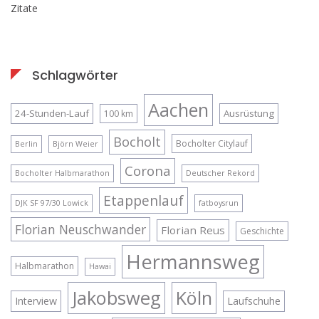
Zitate
Schlagwörter
Aachen
24-Stunden-Lauf
Ausrüstung
100 km
Bocholt
Bocholter Citylauf
Berlin
Björn Weier
Corona
Bocholter Halbmarathon
Deutscher Rekord
Etappenlauf
DJK SF 97/30 Lowick
fatboysrun
Florian Neuschwander
Florian Reus
Geschichte
Hermannsweg
Halbmarathon
Hawai
Jakobsweg
Köln
Interview
Laufschuhe