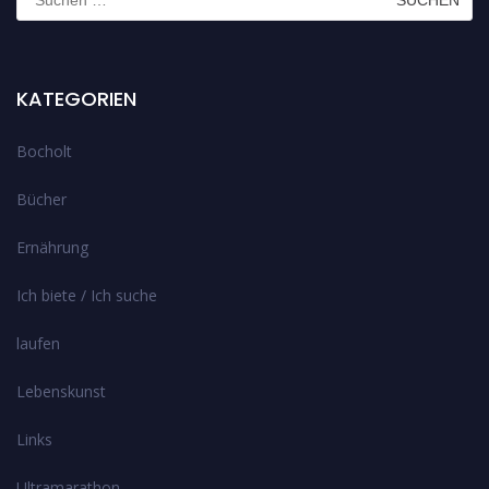
nach:
KATEGORIEN
Bocholt
Bücher
Ernährung
Ich biete / Ich suche
laufen
Lebenskunst
Links
Ultramarathon