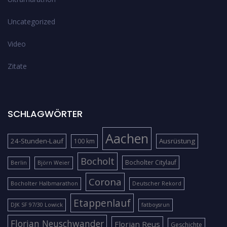
Uncategorized
Video
Zitate
SCHLAGWÖRTER
Aachen
24-Stunden-Lauf
Ausrüstung
100 km
Bocholt
Bocholter Citylauf
Berlin
Björn Weier
Corona
Bocholter Halbmarathon
Deutscher Rekord
Etappenlauf
DJK SF 97/30 Lowick
fatboysrun
Florian Neuschwander
Florian Reus
Geschichte