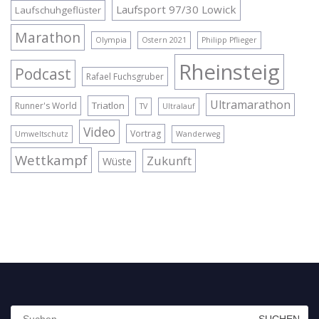
Laufsport 97/30 Lowick
Laufschuhgeflüster
Marathon
Olympia
Ostern 2021
Philipp Pflieger
Rheinsteig
Podcast
Rafael Fuchsgruber
Ultramarathon
Triatlon
Runner's World
TV
Ultralauf
Video
Vortrag
Umweltschutz
Wanderweg
Wettkampf
Zukunft
Wüste
Suchen