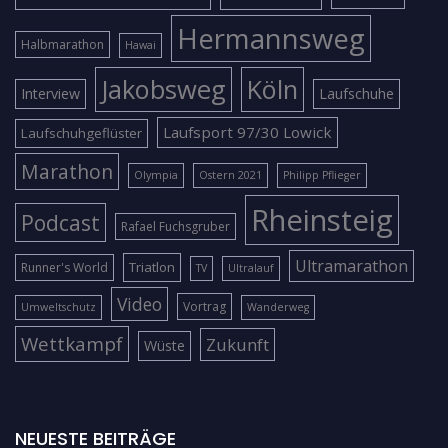
Hermannsweg
Halbmarathon
Hawai
Jakobsweg
Köln
Interview
Laufschuhe
Laufsport 97/30 Lowick
Laufschuhgeflüster
Marathon
Olympia
Ostern 2021
Philipp Pflieger
Rheinsteig
Podcast
Rafael Fuchsgruber
Ultramarathon
Triatlon
Runner's World
TV
Ultralauf
Video
Vortrag
Umweltschutz
Wanderweg
Wettkampf
Zukunft
Wüste
NEUESTE BEITRÄGE