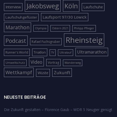
Jakobsweg
Köln
Interview
Laufschuhe
Laufsport 97/30 Lowick
Laufschuhgeflüster
Marathon
Olympia
Ostern 2021
Philipp Pflieger
Rheinsteig
Podcast
Rafael Fuchsgruber
Ultramarathon
Triatlon
Runner's World
TV
Ultralauf
Video
Vortrag
Umweltschutz
Wanderweg
Wettkampf
Zukunft
Wüste
NEUESTE BEITRÄGE
Die Zukunft gestalten – Florence Gaub – WDR 5 Neugier genügt