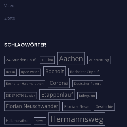
Video
Zitate
SCHLAGWÖRTER
Aachen
24-Stunden-Lauf
Ausrüstung
100 km
Bocholt
Bocholter Citylauf
Berlin
Björn Weier
Corona
Bocholter Halbmarathon
Deutscher Rekord
Etappenlauf
DJK SF 97/30 Lowick
fatboysrun
Florian Neuschwander
Florian Reus
Geschichte
Hermannsweg
Halbmarathon
Hawai