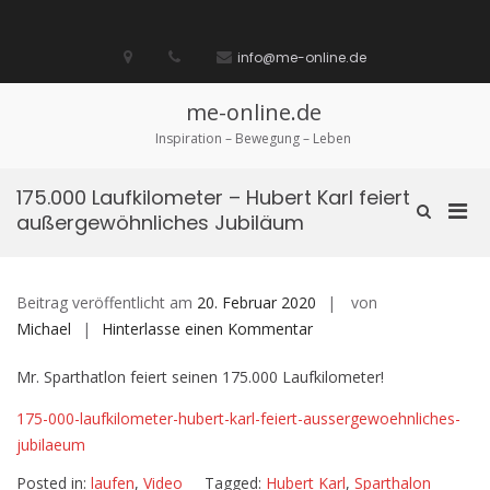
Zum
Inhalt
Startseite
laufen
Lebenskunst
Bocholt
Ich
über
Impressum
springen
info@me-online.de
biete
diese
/
Seite
Ich
me-online.de
suche
Inspiration – Bewegung – Leben
175.000 Laufkilometer – Hubert Karl feiert
Pri
Such-
außergewöhnliches Jubiläum
Formular
Men
ansehen
für
mobi
Beitrag veröffentlicht am
20. Februar 2020
von
Ger
auf
Michael
Hinterlasse einen Kommentar
175.000
Mr. Sparthatlon feiert seinen 175.000 Laufkilometer!
Laufkilometer
–
175-000-laufkilometer-hubert-karl-feiert-aussergewoehnliches-
Hubert
jubilaeum
Karl
Posted in:
laufen
,
Video
Tagged:
Hubert Karl
,
Sparthalon
feiert