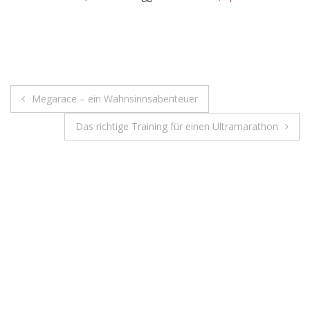
außergewöhnliches
Jubiläum
Beitragsnavigation
Megarace – ein Wahnsinnsabenteuer
Das richtige Training für einen Ultramarathon