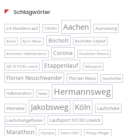
Schlagwörter
Aachen
24-Stunden-Lauf
Ausrüstung
100 km
Bocholt
Bocholter Citylauf
Berlin
Björn Weier
Corona
Bocholter Halbmarathon
Deutscher Rekord
Etappenlauf
DJK SF 97/30 Lowick
fatboysrun
Florian Neuschwander
Florian Reus
Geschichte
Hermannsweg
Halbmarathon
Hawai
Jakobsweg
Köln
Interview
Laufschuhe
Laufsport 97/30 Lowick
Laufschuhgeflüster
Marathon
Olympia
Ostern 2021
Philipp Pflieger