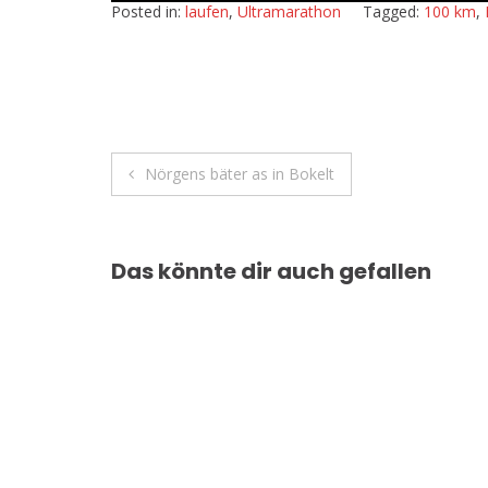
Posted in:
laufen
,
Ultramarathon
Tagged:
100 km
,
Beitragsnavigation
Nörgens bäter as in Bokelt
Das könnte dir auch gefallen