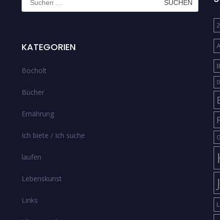
nach:
2
KATEGORIEN
B
Bocholt
D
Bücher
Ernährung
Ich biete / Ich suche
G
laufen
Lebenskunst
Links
L