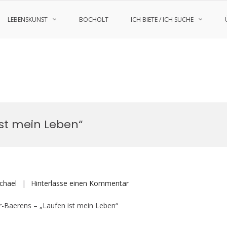
LEBENSKUNST
BOCHOLT
ICH BIETE / ICH SUCHE
ist mein Leben“
auf
chael
Hinterlasse einen Kommentar
Nele
er-Baerens – „Laufen ist mein Leben“
Alder-
Baerens