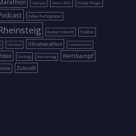
Marathon
Olympia
Ostern 2021
Philipp Pflieger
Podcast
Rafael Fuchsgruber
Rheinsteig
Triatlon
Runner's World
Ultramarathon
V
Ultralauf
Umweltschutz
Wettkampf
Video
Vortrag
Wanderweg
Zukunft
Wüste