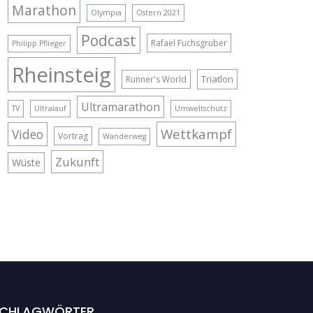
Marathon
Olympia
Ostern 2021
Podcast
Rafael Fuchsgruber
Philipp Pflieger
Rheinsteig
Triatlon
Runner's World
Ultramarathon
TV
Ultralauf
Umweltschutz
Wettkampf
Video
Vortrag
Wanderweg
Zukunft
Wüste
CHLAGWÖRTER