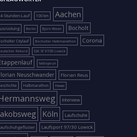
Aachen
4-Stunden-Lauf
100 km
Bocholt
Ausrüstung
Berlin
Björn Weier
Corona
ocholter Citylauf
Bocholter Halbmarathon
eutscher Rekord
DJK SF 97/30 Lowick
Etappenlauf
fatboysrun
Florian Neuschwander
Florian Reus
eschichte
Halbmarathon
Hawai
Hermannsweg
Interview
Jakobsweg
Köln
Laufschuhe
Laufsport 97/30 Lowick
aufschuhgeflüster