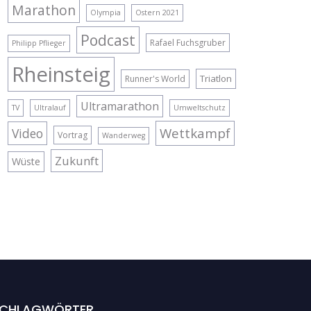
Marathon
Olympia
Ostern 2021
Podcast
Rafael Fuchsgruber
Philipp Pflieger
Rheinsteig
Triatlon
Runner's World
Ultramarathon
TV
Ultralauf
Umweltschutz
Wettkampf
Video
Vortrag
Wanderweg
Zukunft
Wüste
CHLAGWÖRTER