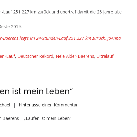
Deutscher
n-Lauf 251,227 km zurück und übertraf damit die 26 Jahre alte
Lauf-
Rekord:
 Beste 2019.
Die
Berlinerin
er-Baerens legte im 24-Stunden-Lauf 251,227 km zurück. JoAnna
Nele
Alder-
en-Lauf
,
Deutscher Rekord
,
Nele Alder-Baerens
,
Ultralauf
Baerens
legte
im
24-
Stunden-
en ist mein Leben“
Lauf
251,227
auf
chael
Hinterlasse einen Kommentar
km
Nele
zurück
er-Baerens – „Laufen ist mein Leben“
Alder-
Baerens
–