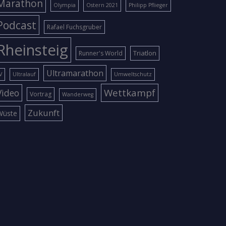
Marathon
Olympia
Ostern 2021
Philipp Pflieger
Podcast
Rafael Fuchsgruber
Rheinsteig
Triatlon
Runner's World
Ultramarathon
V
Ultralauf
Umweltschutz
Wettkampf
Video
Vortrag
Wanderweg
Zukunft
Wüste