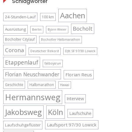
Schlagwörter
Aachen
24-Stunden-Lauf
100 km
Bocholt
Ausrüstung
Berlin
Björn Weier
Bocholter Citylauf
Bocholter Halbmarathon
Corona
Deutscher Rekord
DJK SF 97/30 Lowick
Etappenlauf
fatboysrun
Florian Neuschwander
Florian Reus
Geschichte
Halbmarathon
Hawai
Hermannsweg
Interview
Jakobsweg
Köln
Laufschuhe
Laufsport 97/30 Lowick
Laufschuhgeflüster