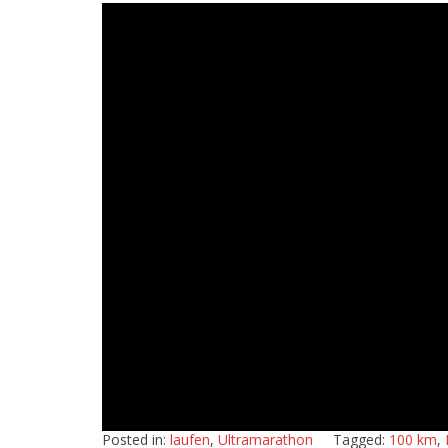
Posted in:
laufen
,
Ultramarathon
Tagged:
100 km
,