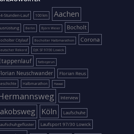
Aachen
4-Stunden-Lauf
100 km
Bocholt
Ausrüstung
Berlin
Björn Weier
Corona
ocholter Citylauf
Bocholter Halbmarathon
eutscher Rekord
DJK SF 97/30 Lowick
Etappenlauf
fatboysrun
Florian Neuschwander
Florian Reus
eschichte
Halbmarathon
Hawai
Hermannsweg
Interview
Jakobsweg
Köln
Laufschuhe
Laufsport 97/30 Lowick
aufschuhgeflüster