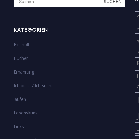
nach:
2
KATEGORIEN
B
Bocholt
D
Bücher
Ernährung
Ich biete / Ich suche
G
laufen
Lebenskunst
Links
L