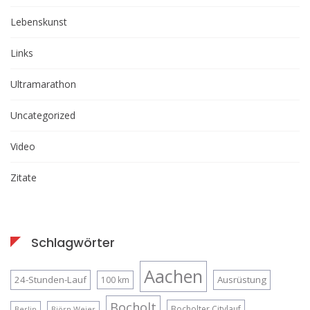
Lebenskunst
Links
Ultramarathon
Uncategorized
Video
Zitate
Schlagwörter
Aachen
24-Stunden-Lauf
Ausrüstung
100 km
Bocholt
Bocholter Citylauf
Berlin
Björn Weier