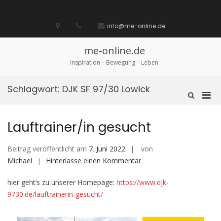
Zum
Inhalt
Startseite
laufen
Lebenskunst
Bocholt
Ich
über
Impressum
springen
info@me-online.de
biete
diese
/
Seite
Ich
me-online.de
suche
Inspiration – Bewegung – Leben
Schlagwort:
DJK SF 97/30 Lowick
Pri
Such-
Formular
Men
ansehen
für
Lauftrainer/in gesucht
mobi
Ger
Beitrag veröffentlicht am
7. Juni 2022
von
auf
Michael
Hinterlasse einen Kommentar
Lauftrainer/in
hier geht’s zu unserer Homepage:
https://www.djk-
gesucht
9730.de/lauftrainerin-gesucht/