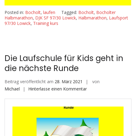
Posted in:
Bocholt
,
laufen
Tagged:
Bocholt
,
Bocholter
Halbmarathon
,
DJK SF 97/30 Lowick
,
Halbmarathon
,
Laufsport
97/30 Lowick
,
Training kurs
Die Laufschule für Kids geht in
die nächste Runde
Beitrag veröffentlicht am
28. März 2021
von
auf
Michael
Hinterlasse einen Kommentar
Die
Laufschule
für
Kids
geht
in