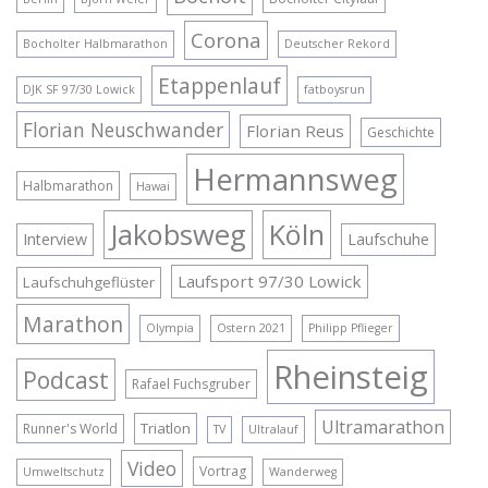
Corona
Bocholter Halbmarathon
Deutscher Rekord
Etappenlauf
DJK SF 97/30 Lowick
fatboysrun
Florian Neuschwander
Florian Reus
Geschichte
Hermannsweg
Halbmarathon
Hawai
Jakobsweg
Köln
Interview
Laufschuhe
Laufsport 97/30 Lowick
Laufschuhgeflüster
Marathon
Olympia
Ostern 2021
Philipp Pflieger
Rheinsteig
Podcast
Rafael Fuchsgruber
Ultramarathon
Triatlon
Runner's World
TV
Ultralauf
Video
Vortrag
Umweltschutz
Wanderweg