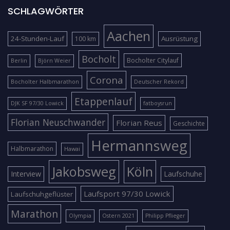
SCHLAGWÖRTER
Aachen
24-Stunden-Lauf
Ausrüstung
100 km
Bocholt
Bocholter Citylauf
Berlin
Björn Weier
Corona
Bocholter Halbmarathon
Deutscher Rekord
Etappenlauf
DJK SF 97/30 Lowick
fatboysrun
Florian Neuschwander
Florian Reus
Geschichte
Hermannsweg
Halbmarathon
Hawai
Jakobsweg
Köln
Interview
Laufschuhe
Laufsport 97/30 Lowick
Laufschuhgeflüster
Marathon
Olympia
Ostern 2021
Philipp Pflieger