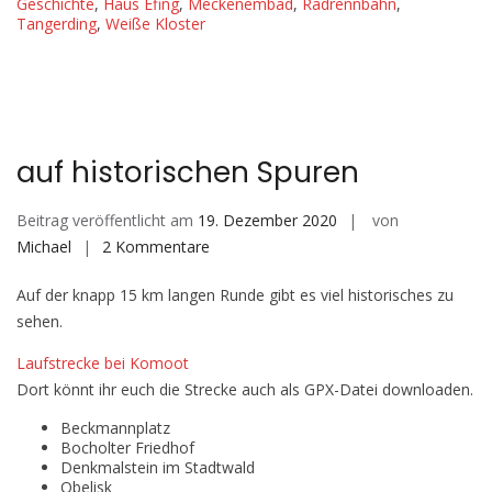
Geschichte
,
Haus Efing
,
Meckenembad
,
Radrennbahn
,
Tangerding
,
Weiße Kloster
auf historischen Spuren
Beitrag veröffentlicht am
19. Dezember 2020
von
zu
Michael
2 Kommentare
auf
Auf der knapp 15 km langen Runde gibt es viel historisches zu
historischen
sehen.
Spuren
Laufstrecke b
ei Komoot
Dort könnt ihr euch die Strecke auch als GPX-Datei downloaden.
Beckmannplatz
Bocholter Friedhof
Denkmalstein im Stadtwald
Obelisk