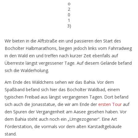
o
2
0
1
3)
Wir bieten in die Alftstraße ein und passieren den Start des
Bocholter Halbmarathons, biegen jedoch links vom Fahrradweg
in den Wald ein und treffen nach kurzer Zeit ebenfalls auf
Überreste längst vergessener Tage. Auf diesem Gelände befand
sich die Walderholung.
Am Ende des Wäldchens sehen wir das Bahia. Vor dem
Spaßband befand sich hier das Bocholter Waldbad, einem
typischen Freibad aus längst vergangenen Tagen. Dort befand
sich auch die Jonasstatue, die wir am Ende der
ersten Tour
auf
den Spuren der Vergangenheit am Aasee gesehen haben. Vor
dem Bahia steht auch noch ein „Umgezogener“. Eine Art
Förderstation, die vormals vor dem alten Karstadtgebäude
stand.