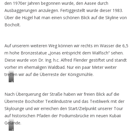
den 1970er Jahren begonnen wurde, den Aasee durch
Ausbaggerungen anzulegen. Fertiggestellt wurde dieser 1983.
Über die Hügel hat man einen schönen Blick auf die Skyline von
Bocholt.
Auf unserem weiteren Weg können wir rechts im Wasser die 6,5
m hohe Bronzestatue „Jonas entspricht dem Walfisch“ sehen.
Diese wurde von Dr. Ing. h.c. Alfred Flender gestiftet und standt
vorher im ehemaligen Waldbad. Nur ein paar Meter weiter
treffen wir auf die Überreste der Königsmühle.
K
ö
n
Nach Überquerung der Straße haben wir freien Blick auf die
i
g
Überreste Bocholter Textilindustrie und das Textilwerk mit der
s
m
Skylounge und wir erreichen den Start/Zielpunkt unserer Tour
ü
auf historischen Pfaden der Podiumsbrücke im neuen Kubaii
h
l
Gelände.
e
Z