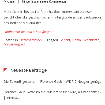
auf
Michael
Hinterlasse einen Kommentar
Schön,
Mehr Geschichts als Laufbericht, doch interessant zu lesen.
wenn
Bericht über die geschichtlichen Hintergründe an der Laufstrecke
es
des Berliner Mauerlaufes
diesen
Lauf
Laufbericht bei marathon for you
nicht
Posted in:
Ultramarathon
Tagged:
Bericht
,
Berlin
,
Geschichte
,
geben
Mauerweglauf
würde
Neueste Beiträge
Die Zukunft gestalten – Florence Gaub – WDR 5 Neugier genügt
Florence Gaub: »Warum die Zukunft besser wird, als wir denken«
| Interna…