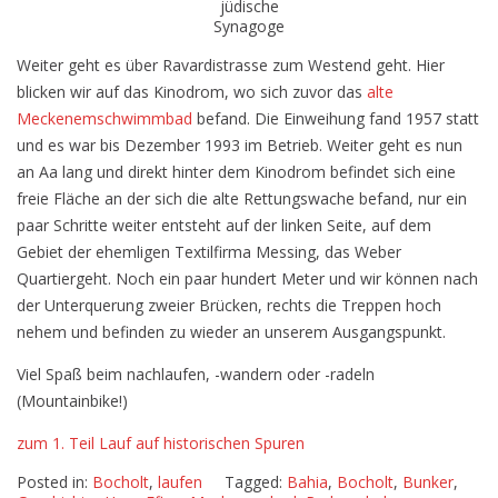
jüdische
Synagoge
Weiter geht es über Ravardistrasse zum Westend geht. Hier
blicken wir auf das Kinodrom, wo sich zuvor das
alte
Meckenemschwimmbad
befand. Die Einweihung fand 1957 statt
und es war bis Dezember 1993 im Betrieb. Weiter geht es nun
an Aa lang und direkt hinter dem Kinodrom befindet sich eine
freie Fläche an der sich die alte Rettungswache befand, nur ein
paar Schritte weiter entsteht auf der linken Seite, auf dem
Gebiet der ehemligen Textilfirma Messing, das Weber
Quartiergeht. Noch ein paar hundert Meter und wir können nach
der Unterquerung zweier Brücken, rechts die Treppen hoch
nehem und befinden zu wieder an unserem Ausgangspunkt.
Viel Spaß beim nachlaufen, -wandern oder -radeln
(Mountainbike!)
zum 1. Teil Lauf auf historischen Spuren
Posted in:
Bocholt
,
laufen
Tagged:
Bahia
,
Bocholt
,
Bunker
,