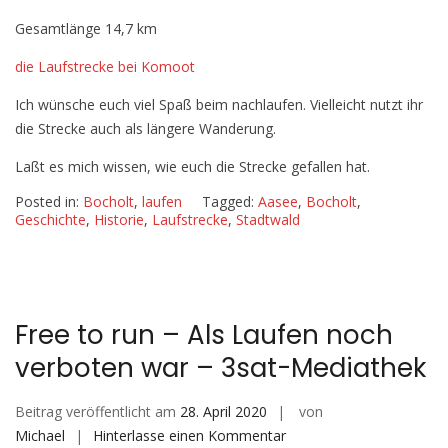
i
e
Gesamtlänge 14,7 km
l
e
i
die Laufstrecke b
ei Komoot
n
l
a
Ich wünsche euch viel Spaß beim nachlaufen. Vielleicht nutzt ihr
u
die Strecke auch als längere Wanderung.
f
Laßt es mich wissen, wie euch die Strecke gefallen hat.
Posted in:
Bocholt
,
laufen
Tagged:
Aasee
,
Bocholt
,
Geschichte
,
Historie
,
Laufstrecke
,
Stadtwald
Free to run – Als Laufen noch
verboten war – 3sat-Mediathek
Beitrag veröffentlicht am
28. April 2020
von
auf
Michael
Hinterlasse einen Kommentar