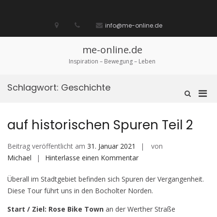
Zum
Inhalt
Startseite
laufen
Lebenskunst
Bocholt
Ich
über
Impressum
springen
info@me-online.de
biete
diese
/
Seite
Ich
me-online.de
suche
Inspiration – Bewegung – Leben
Schlagwort:
Geschichte
Pri
Such-
Formular
Men
ansehen
für
auf historischen Spuren Teil 2
mobi
Ger
Beitrag veröffentlicht am
31. Januar 2021
von
auf
Michael
Hinterlasse einen Kommentar
auf
Überall im Stadtgebiet befinden sich Spuren der Vergangenheit.
historischen
Diese Tour führt uns in den Bocholter Norden.
Spuren
Teil
Start / Ziel: Rose Bike Town
an der Werther Straße
2