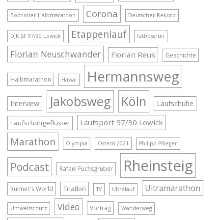
Corona
Bocholter Halbmarathon
Deutscher Rekord
Etappenlauf
DJK SF 97/30 Lowick
fatboysrun
Florian Neuschwander
Florian Reus
Geschichte
Hermannsweg
Halbmarathon
Hawai
Jakobsweg
Köln
Interview
Laufschuhe
Laufsport 97/30 Lowick
Laufschuhgeflüster
Marathon
Olympia
Ostern 2021
Philipp Pflieger
Rheinsteig
Podcast
Rafael Fuchsgruber
Ultramarathon
Triatlon
Runner's World
TV
Ultralauf
Video
Vortrag
Umweltschutz
Wanderweg