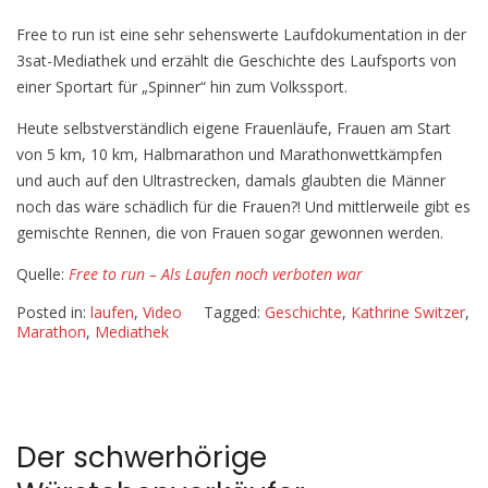
Free
Free to run ist eine sehr sehenswerte Laufdokumentation in der
to
3sat-Mediathek und erzählt die Geschichte des Laufsports von
run
einer Sportart für „Spinner“ hin zum Volkssport.
–
Als
Heute selbstverständlich eigene Frauenläufe, Frauen am Start
Laufen
von 5 km, 10 km, Halbmarathon und Marathonwettkämpfen
noch
und auch auf den Ultrastrecken, damals glaubten die Männer
verboten
noch das wäre schädlich für die Frauen?! Und mittlerweile gibt es
war
gemischte Rennen, die von Frauen sogar gewonnen werden.
–
3sat-
Quelle:
Free to run – Als Laufen noch verboten war
Mediathek
Posted in:
laufen
,
Video
Tagged:
Geschichte
,
Kathrine Switzer
,
Marathon
,
Mediathek
Der schwerhörige