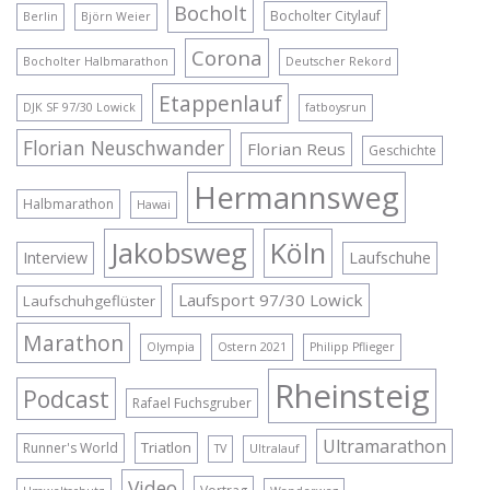
Bocholt
Bocholter Citylauf
Berlin
Björn Weier
Corona
Bocholter Halbmarathon
Deutscher Rekord
Etappenlauf
DJK SF 97/30 Lowick
fatboysrun
Florian Neuschwander
Florian Reus
Geschichte
Hermannsweg
Halbmarathon
Hawai
Jakobsweg
Köln
Interview
Laufschuhe
Laufsport 97/30 Lowick
Laufschuhgeflüster
Marathon
Olympia
Ostern 2021
Philipp Pflieger
Rheinsteig
Podcast
Rafael Fuchsgruber
Ultramarathon
Triatlon
Runner's World
TV
Ultralauf
Video