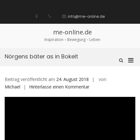
Zum
Inhalt
Startseite
laufen
Lebenskunst
Bocholt
Ich
über
Impressum
springen
info@me-online.de
biete
diese
/
Seite
Ich
me-online.de
suche
Inspiration – Bewegung – Leben
Nörgens bäter as in Bokelt
Pri
Such-
Formular
Men
ansehen
für
Beitrag veröffentlicht am
24. August 2018
von
mobi
auf
Michael
Hinterlasse einen Kommentar
Ger
Nörgens
bäter
as
in
Bokelt