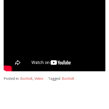
Posted in:
Bocholt
,
Video
Tagged:
Bocholt