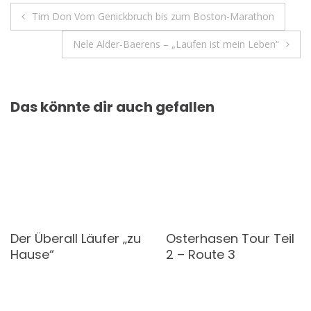
Beitragsnavigation
Tim Don Vom Genickbruch bis zum Boston-Marathon
Nele Alder-Baerens – „Laufen ist mein Leben“
Das könnte dir auch gefallen
zu
Osterhasen Tour Teil
auf historischen
2 – Route 3
Spuren