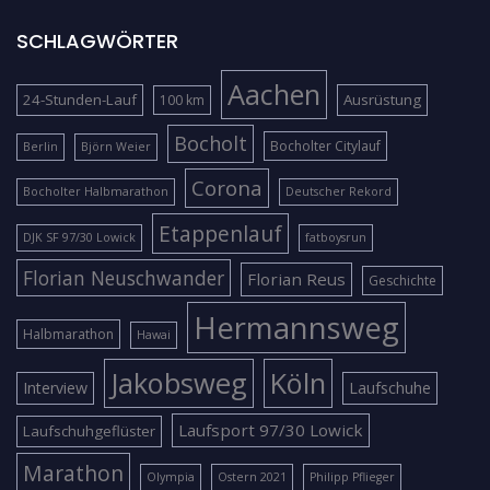
SCHLAGWÖRTER
Aachen
24-Stunden-Lauf
Ausrüstung
100 km
Bocholt
Bocholter Citylauf
Berlin
Björn Weier
Corona
Bocholter Halbmarathon
Deutscher Rekord
Etappenlauf
DJK SF 97/30 Lowick
fatboysrun
Florian Neuschwander
Florian Reus
Geschichte
Hermannsweg
Halbmarathon
Hawai
Jakobsweg
Köln
Interview
Laufschuhe
Laufsport 97/30 Lowick
Laufschuhgeflüster
Marathon
Olympia
Ostern 2021
Philipp Pflieger