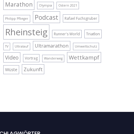
Marathon
Olympia
Ostern 2021
Podcast
Rafael Fuchsgruber
Philipp Pflieger
Rheinsteig
Triatlon
Runner's World
Ultramarathon
TV
Ultralauf
Umweltschutz
Wettkampf
Video
Vortrag
Wanderweg
Zukunft
Wüste
CHLAGWÖRTER