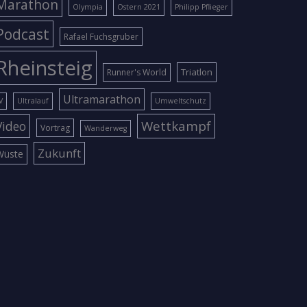
Marathon
Olympia
Ostern 2021
Philipp Pflieger
Podcast
Rafael Fuchsgruber
Rheinsteig
Triatlon
Runner's World
Ultramarathon
V
Ultralauf
Umweltschutz
Wettkampf
Video
Vortrag
Wanderweg
Zukunft
Wüste