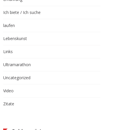
Ich biete / Ich suche
laufen
Lebenskunst
Links
Freshheads –
Ultramarathon
Vortragsreihe für
Uncategorized
Gründungsinteressierte
und Existenzgründer
Video
Zitate