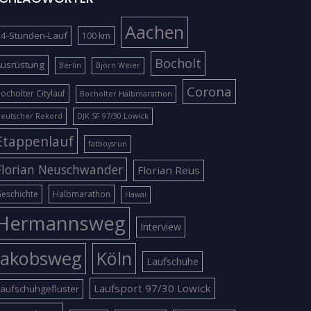
Aachen
4-Stunden-Lauf
100 km
Bocholt
Ausrüstung
Berlin
Björn Weier
Corona
ocholter Citylauf
Bocholter Halbmarathon
eutscher Rekord
DJK SF 97/30 Lowick
Etappenlauf
fatboysrun
Florian Neuschwander
Florian Reus
eschichte
Halbmarathon
Hawai
Hermannsweg
Interview
Jakobsweg
Köln
Laufschuhe
Laufsport 97/30 Lowick
aufschuhgeflüster