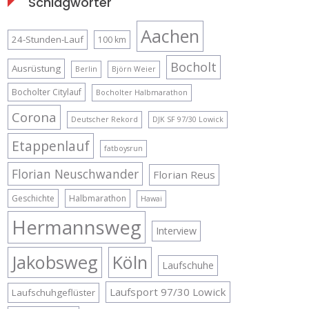
Schlagwörter
Aachen
24-Stunden-Lauf
100 km
Bocholt
Ausrüstung
Berlin
Björn Weier
Bocholter Citylauf
Bocholter Halbmarathon
Corona
Deutscher Rekord
DJK SF 97/30 Lowick
Etappenlauf
fatboysrun
Florian Neuschwander
Florian Reus
Geschichte
Halbmarathon
Hawai
Hermannsweg
Interview
Jakobsweg
Köln
Laufschuhe
Laufsport 97/30 Lowick
Laufschuhgeflüster