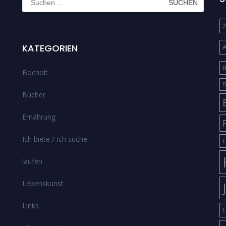
nach:
2
KATEGORIEN
B
Bocholt
D
Bücher
Ernährung
Ich biete / Ich suche
G
laufen
Lebenskunst
Links
L