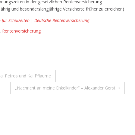
chnungszeiten in der gesetzlichen Rentenversicherung
für
gjährig und besonderslangjährige Versicherte früher zu erreichen)
Schulzeiten
bis
für Schulzeiten | Deutsche Rentenversicherung
zum
,
Rentenversicherung
45.
Lebensjahr
nal Petros und Kai Pflaume
„Nachricht an meine Enkelkinder“ – Alexander Gerst