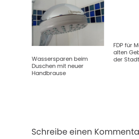
 Home
FDP für M
ik
alten G
Wassersparen beim
der Stad
Duschen mit neuer
Handbrause
Schreibe einen Kommenta