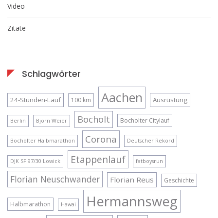
Video
Zitate
Schlagwörter
Aachen
24-Stunden-Lauf
Ausrüstung
100 km
Bocholt
Bocholter Citylauf
Berlin
Björn Weier
Corona
Bocholter Halbmarathon
Deutscher Rekord
Etappenlauf
DJK SF 97/30 Lowick
fatboysrun
Florian Neuschwander
Florian Reus
Geschichte
Hermannsweg
Halbmarathon
Hawai