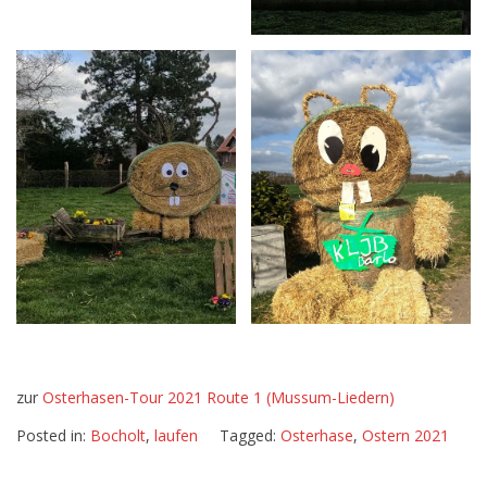
zur
Osterhasen-Tour 2021 Route 1 (Mussum-Liedern)
Posted in:
Bocholt
,
laufen
Tagged:
Osterhase
,
Ostern 2021