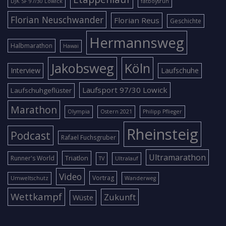
DJK SF 97/30 Lowick
fatboysrun
Florian Neuschwander
Florian Reus
Geschichte
Hermannsweg
Halbmarathon
Hawai
Jakobsweg
Köln
Interview
Laufschuhe
Laufsport 97/30 Lowick
Laufschuhgeflüster
Marathon
Olympia
Ostern 2021
Philipp Pflieger
Rheinsteig
Podcast
Rafael Fuchsgruber
Ultramarathon
Triatlon
Runner's World
TV
Ultralauf
Video
Vortrag
Umweltschutz
Wanderweg
Wettkampf
Zukunft
Wüste