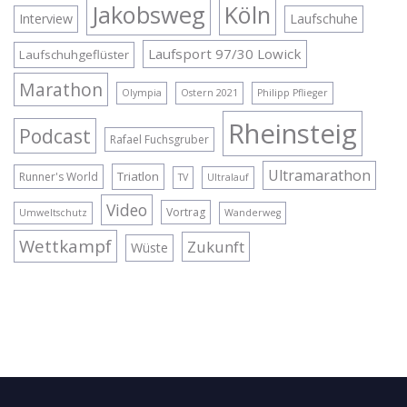
Jakobsweg
Köln
Interview
Laufschuhe
Laufsport 97/30 Lowick
Laufschuhgeflüster
Marathon
Olympia
Ostern 2021
Philipp Pflieger
Rheinsteig
Podcast
Rafael Fuchsgruber
Ultramarathon
Triatlon
Runner's World
TV
Ultralauf
Video
Vortrag
Umweltschutz
Wanderweg
Wettkampf
Zukunft
Wüste