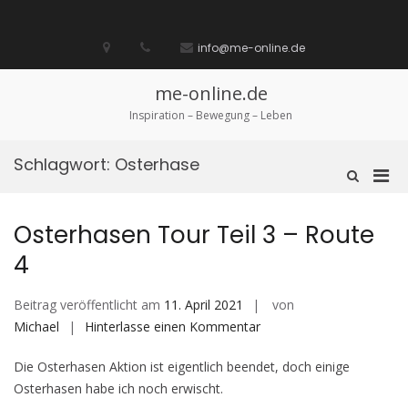
Zum
Inhalt
Startseite
laufen
Lebenskunst
Bocholt
Ich
über
Impressum
springen
info@me-online.de
biete
diese
/
Seite
Ich
me-online.de
suche
Inspiration – Bewegung – Leben
Schlagwort:
Osterhase
Pri
Such-
Formular
Men
ansehen
für
Osterhasen Tour Teil 3 – Route
mobi
4
Ger
Beitrag veröffentlicht am
11. April 2021
von
auf
Michael
Hinterlasse einen Kommentar
Osterhasen
Die Osterhasen Aktion ist eigentlich beendet, doch einige
Tour
Osterhasen habe ich noch erwischt.
Teil