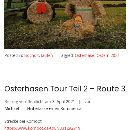
Posted in:
Bocholt
,
laufen
Tagged:
Osterhase
,
Ostern 2021
Osterhasen Tour Teil 2 – Route 3
Beitrag veröffentlicht am
3. April 2021
von
auf
Michael
Hinterlasse einen Kommentar
Osterhasen
Strecke bei Komoot:
Tour
https://www.komoot.de/tour/331292819
Teil