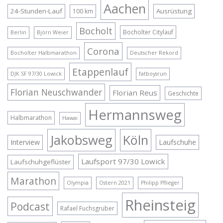
Aachen
24-Stunden-Lauf
Ausrüstung
100 km
Bocholt
Bocholter Citylauf
Berlin
Björn Weier
Corona
Bocholter Halbmarathon
Deutscher Rekord
Etappenlauf
DJK SF 97/30 Lowick
fatboysrun
Florian Neuschwander
Florian Reus
Geschichte
Hermannsweg
Halbmarathon
Hawai
Jakobsweg
Köln
Interview
Laufschuhe
Laufsport 97/30 Lowick
Laufschuhgeflüster
Marathon
Olympia
Ostern 2021
Philipp Pflieger
Rheinsteig
Podcast
Rafael Fuchsgruber