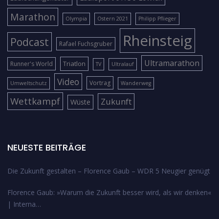
Marathon
Olympia
Ostern 2021
Philipp Pflieger
Rheinsteig
Podcast
Rafael Fuchsgruber
Ultramarathon
Triatlon
Runner's World
TV
Ultralauf
Video
Vortrag
Umweltschutz
Wanderweg
Wettkampf
Zukunft
Wüste
NEUESTE BEITRÄGE
Die Zukunft gestalten – Florence Gaub – WDR 5 Neugier genügt
Florence Gaub: »Warum die Zukunft besser wird, als wir denken«
| Interna…