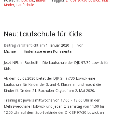
Posted in:
Bocholt
,
laufen
Tagged:
DJK SF 97/30 Lowick
,
Kids
,
Kinder
,
Laufschule
Neu: Laufschule für Kids
Beitrag veröffentlicht am
1. Januar 2020
von
auf
Michael
Hinterlasse einen Kommentar
Neu:
Jetzt NEU in Bocholt! – Die Laufschule der DJK 97/30 Lowick für
Laufschule
Kids
für
Kids
Ab dem 05.02.2020 bietet der DJK SF 97/30 Lowick eine
Laufschule für Kinder der 3. und 4. Klasse an und macht die
Kinder fit für den 21. Bocholter Citylauf am 2. Mai 2020.
Training ist jeweils mittwochs von 17.00 – 18.00 Uhr in der
Mehrzweckhalle Holtwick und jeden 2. Samstag von 11.00 bis
12.00 Uhr auf dem Sportgelände der DJK SF 97/30 Lowick an