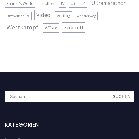
Ultramarathon
Triatlon
Runner's World
TV
Ultralauf
Video
Vortrag
Umweltschutz
Wanderweg
Wettkampf
Zukunft
Wüste
Suchen
nach:
KATEGORIEN