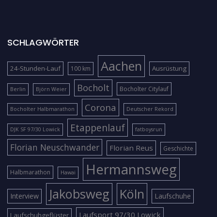
SCHLAGWÖRTER
Aachen
24-Stunden-Lauf
Ausrüstung
100 km
Bocholt
Bocholter Citylauf
Berlin
Björn Weier
Corona
Bocholter Halbmarathon
Deutscher Rekord
Etappenlauf
DJK SF 97/30 Lowick
fatboysrun
Florian Neuschwander
Florian Reus
Geschichte
Hermannsweg
Halbmarathon
Hawai
Jakobsweg
Köln
Interview
Laufschuhe
Laufsport 97/30 Lowick
Laufschuhgeflüster