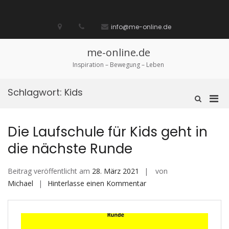
Zum
Inhalt
Startseite
laufen
Lebenskunst
Bocholt
Ich
über
Impressum
springen
info@me-online.de
biete
diese
/
Seite
Ich
me-online.de
suche
Inspiration – Bewegung – Leben
Schlagwort:
Kids
Pri
Such-
Formular
Men
ansehen
für
Die Laufschule für Kids geht in
mobi
die nächste Runde
Ger
Beitrag veröffentlicht am
28. März 2021
von
auf
Michael
Hinterlasse einen Kommentar
Die
Laufschule
für