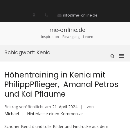
Zum
Inhalt
Startseite
laufen
Lebenskunst
Bocholt
Ich
über
Impressum
springen
info@me-online.de
biete
diese
/
Seite
Ich
me-online.de
suche
Inspiration – Bewegung – Leben
Schlagwort:
Kenia
Pri
Such-
Formular
Men
ansehen
für
Höhentraining in Kenia mit
mobi
PhilippPflieger, Amanal Petros
Ger
und Kai Pflaume
Beitrag veröffentlicht am
21. April 2024
von
auf
Michael
Hinterlasse einen Kommentar
Höhentraining
Schöner Bericht und tolle Bilder und Eindrücke aus dem
in