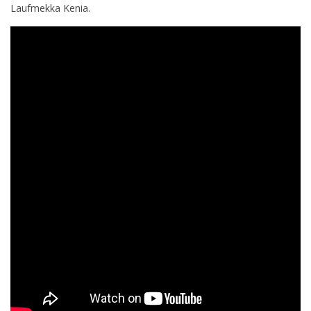
Laufmekka Kenia.
Kenia
mit
PhilippPflieger,
Amanal
Petros
und
Kai
Pflaume