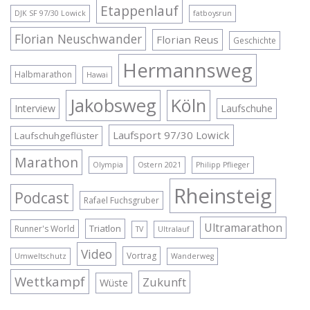
Etappenlauf
DJK SF 97/30 Lowick
fatboysrun
Florian Neuschwander
Florian Reus
Geschichte
Hermannsweg
Halbmarathon
Hawai
Jakobsweg
Köln
Interview
Laufschuhe
Laufsport 97/30 Lowick
Laufschuhgeflüster
Marathon
Olympia
Ostern 2021
Philipp Pflieger
Rheinsteig
Podcast
Rafael Fuchsgruber
Ultramarathon
Triatlon
Runner's World
TV
Ultralauf
Video
Vortrag
Umweltschutz
Wanderweg
Wettkampf
Zukunft
Wüste