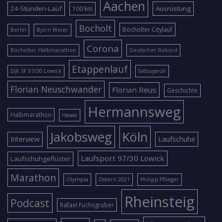
Aachen
24-Stunden-Lauf
Ausrüstung
100 km
Bocholt
Bocholter Citylauf
Berlin
Björn Weier
Corona
Bocholter Halbmarathon
Deutscher Rekord
Etappenlauf
DJK SF 97/30 Lowick
fatboysrun
Florian Neuschwander
Florian Reus
Geschichte
Hermannsweg
Halbmarathon
Hawai
Jakobsweg
Köln
Interview
Laufschuhe
Laufsport 97/30 Lowick
Laufschuhgeflüster
Marathon
Olympia
Ostern 2021
Philipp Pflieger
Rheinsteig
Podcast
Rafael Fuchsgruber