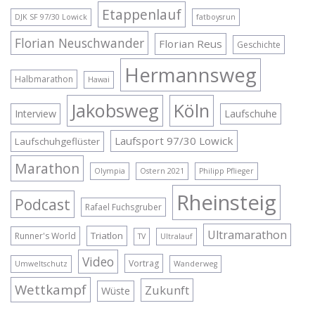
Etappenlauf
DJK SF 97/30 Lowick
fatboysrun
Florian Neuschwander
Florian Reus
Geschichte
Hermannsweg
Halbmarathon
Hawai
Jakobsweg
Köln
Interview
Laufschuhe
Laufsport 97/30 Lowick
Laufschuhgeflüster
Marathon
Olympia
Ostern 2021
Philipp Pflieger
Rheinsteig
Podcast
Rafael Fuchsgruber
Ultramarathon
Triatlon
Runner's World
TV
Ultralauf
Video
Vortrag
Umweltschutz
Wanderweg
Wettkampf
Zukunft
Wüste