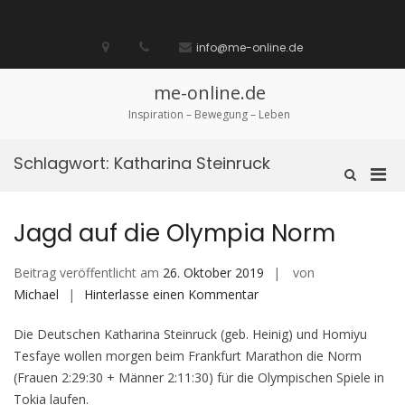
Zum
Inhalt
Startseite
laufen
Lebenskunst
Bocholt
Ich
über
Impressum
springen
info@me-online.de
biete
diese
/
Seite
Ich
me-online.de
suche
Inspiration – Bewegung – Leben
Schlagwort:
Katharina Steinruck
Pri
Such-
Formular
Men
ansehen
für
Jagd auf die Olympia Norm
mobi
Ger
Beitrag veröffentlicht am
26. Oktober 2019
von
auf
Michael
Hinterlasse einen Kommentar
Jagd
Die Deutschen Katharina Steinruck (geb. Heinig) und Homiyu
auf
Tesfaye wollen morgen beim Frankfurt Marathon die Norm
die
(Frauen 2:29:30 + Männer 2:11:30) für die Olympischen Spiele in
Olympia
Tokia laufen.
Norm