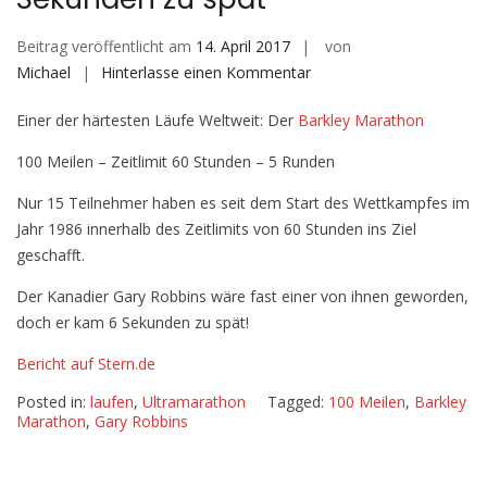
Beitrag veröffentlicht am
14. April 2017
von
auf
Michael
Hinterlasse einen Kommentar
Ultra-
Einer der härtesten Läufe Weltweit: Der
Barkley Marathon
Marathonläufer
kommt
100 Meilen – Zeitlimit 60 Stunden – 5 Runden
nach
100
Nur 15 Teilnehmer haben es seit dem Start des Wettkampfes im
Meilen
Jahr 1986 innerhalb des Zeitlimits von 60 Stunden ins Ziel
sechs
geschafft.
Sekunden
Der Kanadier Gary Robbins wäre fast einer von ihnen geworden,
zu
doch er kam 6 Sekunden zu spät!
spät
Bericht auf Stern.de
Posted in:
laufen
,
Ultramarathon
Tagged:
100 Meilen
,
Barkley
Marathon
,
Gary Robbins