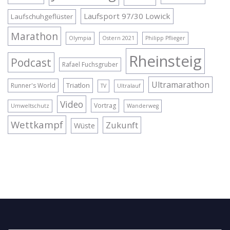
Laufsport 97/30 Lowick
Laufschuhgeflüster
Marathon
Olympia
Ostern 2021
Philipp Pflieger
Rheinsteig
Podcast
Rafael Fuchsgruber
Ultramarathon
Triatlon
Runner's World
TV
Ultralauf
Video
Vortrag
Umweltschutz
Wanderweg
Wettkampf
Zukunft
Wüste