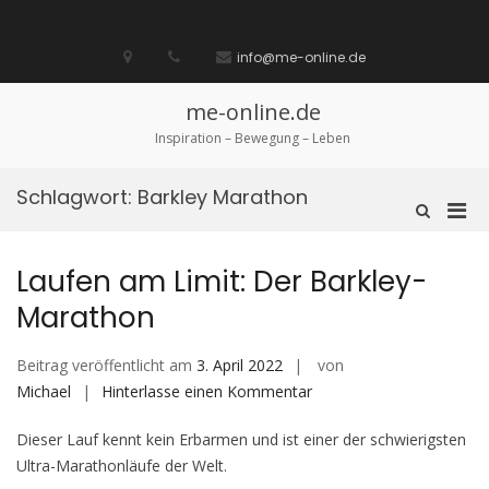
Zum
Inhalt
Startseite
laufen
Lebenskunst
Bocholt
Ich
über
Impressum
springen
info@me-online.de
biete
diese
/
Seite
Ich
me-online.de
suche
Inspiration – Bewegung – Leben
Schlagwort:
Barkley Marathon
Pri
Such-
Formular
Men
ansehen
für
Laufen am Limit: Der Barkley-
mobi
Marathon
Ger
Beitrag veröffentlicht am
3. April 2022
von
auf
Michael
Hinterlasse einen Kommentar
Laufen
Dieser Lauf kennt kein Erbarmen und ist einer der schwierigsten
am
Ultra-Marathonläufe der Welt.
Limit: