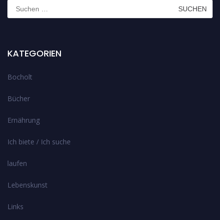
Suchen
nach:
KATEGORIEN
Bocholt
Bücher
Ernährung
Ich biete / Ich suche
laufen
Lebenskunst
Links