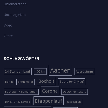
Ultramarathon
Uncategorized
Video
Zitate
SCHLAGWÖRTER
Aachen
24-Stunden-Lauf
Ausrüstung
100 km
Bocholt
Bocholter Citylauf
Berlin
Björn Weier
Corona
Bocholter Halbmarathon
Deutscher Rekord
Etappenlauf
DJK SF 97/30 Lowick
fatboysrun