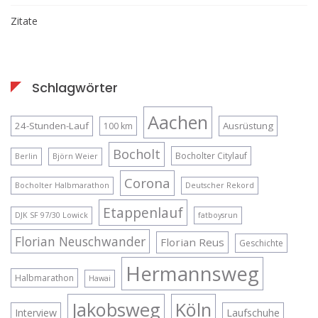
Zitate
Schlagwörter
Aachen
24-Stunden-Lauf
Ausrüstung
100 km
Bocholt
Bocholter Citylauf
Berlin
Björn Weier
Corona
Bocholter Halbmarathon
Deutscher Rekord
Etappenlauf
DJK SF 97/30 Lowick
fatboysrun
Florian Neuschwander
Florian Reus
Geschichte
Hermannsweg
Halbmarathon
Hawai
Jakobsweg
Köln
Interview
Laufschuhe