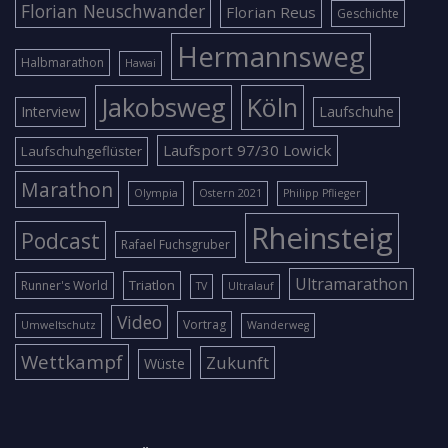
Florian Neuschwander
Florian Reus
Geschichte
Hermannsweg
Halbmarathon
Hawai
Jakobsweg
Köln
Interview
Laufschuhe
Laufsport 97/30 Lowick
Laufschuhgeflüster
Marathon
Olympia
Ostern 2021
Philipp Pflieger
Rheinsteig
Podcast
Rafael Fuchsgruber
Ultramarathon
Triatlon
Runner's World
TV
Ultralauf
Video
Vortrag
Umweltschutz
Wanderweg
Wettkampf
Zukunft
Wüste