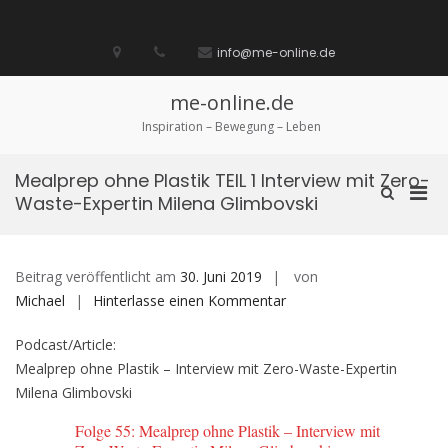
Zum
Inhalt
Startseite
laufen
Lebenskunst
Bocholt
Ich
über
Impressum
springen
info@me-online.de
biete
diese
/
Seite
Ich
me-online.de
suche
Inspiration – Bewegung – Leben
Mealprep ohne Plastik TEIL 1 Interview mit Zero-
Pri
Such-
Waste-Expertin Milena Glimbovski
Formular
Men
ansehen
für
mobi
Beitrag veröffentlicht am
30. Juni 2019
von
Ger
auf
Michael
Hinterlasse einen Kommentar
Mealprep
Podcast/Article:
ohne
Mealprep ohne Plastik – Interview mit Zero-Waste-Expertin
Plastik
Milena Glimbovski
TEIL
1
Folge 55: Mealprep ohne Plastik – Interview mit
Interview