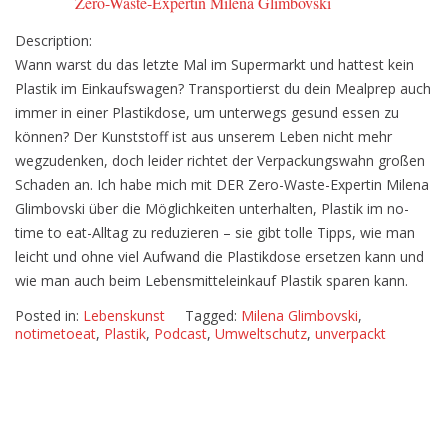
Zero-Waste-Expertin Milena Glimbovski
mit
Description:
Zero-
Wann warst du das letzte Mal im Supermarkt und hattest kein
Waste-
Plastik im Einkaufswagen? Transportierst du dein Mealprep auch
Expertin
immer in einer Plastikdose, um unterwegs gesund essen zu
Milena
können? Der Kunststoff ist aus unserem Leben nicht mehr
Glimbovski
wegzudenken, doch leider richtet der Verpackungswahn großen
Schaden an. Ich habe mich mit DER Zero-Waste-Expertin Milena
Glimbovski über die Möglichkeiten unterhalten, Plastik im no-
time to eat-Alltag zu reduzieren – sie gibt tolle Tipps, wie man
leicht und ohne viel Aufwand die Plastikdose ersetzen kann und
wie man auch beim Lebensmitteleinkauf Plastik sparen kann.
Posted in:
Lebenskunst
Tagged:
Milena Glimbovski
,
notimetoeat
,
Plastik
,
Podcast
,
Umweltschutz
,
unverpackt