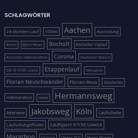
SCHLAGWÖRTER
Aachen
24-Stunden-Lauf
Ausrüstung
100 km
Bocholt
Bocholter Citylauf
Berlin
Björn Weier
Corona
Bocholter Halbmarathon
Deutscher Rekord
Etappenlauf
DJK SF 97/30 Lowick
fatboysrun
Florian Neuschwander
Florian Reus
Geschichte
Hermannsweg
Halbmarathon
Hawai
Jakobsweg
Köln
Interview
Laufschuhe
Laufsport 97/30 Lowick
Laufschuhgeflüster
Marathon
Olympia
Ostern 2021
Philipp Pflieger