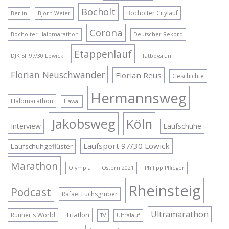
Bocholt
Bocholter Citylauf
Berlin
Björn Weier
Corona
Bocholter Halbmarathon
Deutscher Rekord
Etappenlauf
DJK SF 97/30 Lowick
fatboysrun
Florian Neuschwander
Florian Reus
Geschichte
Hermannsweg
Halbmarathon
Hawai
Jakobsweg
Köln
Interview
Laufschuhe
Laufsport 97/30 Lowick
Laufschuhgeflüster
Marathon
Olympia
Ostern 2021
Philipp Pflieger
Rheinsteig
Podcast
Rafael Fuchsgruber
Ultramarathon
Triatlon
Runner's World
TV
Ultralauf