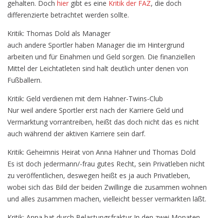
gehalten. Doch
hier
gibt es eine
Kritik der FAZ
, die doch
der
differenzierte betrachtet werden sollte.
Hahner-
Twins
Kritik: Thomas Dold als Manager
auch andere Sportler haben Manager die im Hintergrund
arbeiten und für Einahmen und Geld sorgen. Die finanziellen
Mittel der Leichtatleten sind halt deutlich unter denen von
Fußballern.
Kritik: Geld verdienen mit dem Hahner-Twins-Club
Nur weil andere Sportler erst nach der Karriere Geld und
Vermarktung vorrantreiben, heißt das doch nicht das es nicht
auch während der aktiven Karriere sein darf.
Kritik: Geheimnis Heirat von Anna Hahner und Thomas Dold
Es ist doch jedermann/-frau gutes Recht, sein Privatleben nicht
zu veröffentlichen, deswegen heißt es ja auch Privatleben,
wobei sich das Bild der beiden Zwillinge die zusammen wohnen
und alles zusammen machen, vielleicht besser vermarkten läßt.
Kritik: Anna hat durch Belastungsfraktur In den zwei Monaten