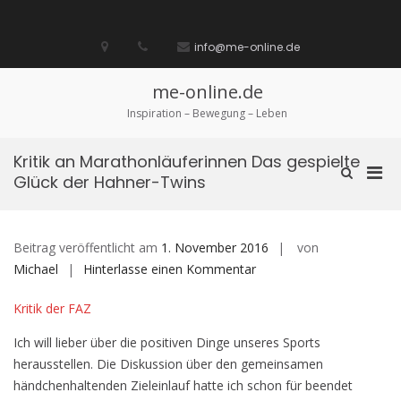
Zum
Inhalt
Startseite
laufen
Lebenskunst
Bocholt
Ich
über
Impressum
springen
info@me-online.de
biete
diese
/
Seite
Ich
me-online.de
suche
Inspiration – Bewegung – Leben
Kritik an Marathonläuferinnen Das gespielte
Pri
Such-
Glück der Hahner-Twins
Formular
Men
ansehen
für
mobi
Beitrag veröffentlicht am
1. November 2016
von
Ger
auf
Michael
Hinterlasse einen Kommentar
Kritik
Kritik der FAZ
an
Marathonläuferinnen
Ich will lieber über die positiven Dinge unseres Sports
Das
herausstellen. Die Diskussion über den gemeinsamen
gespielte
händchenhaltenden Zieleinlauf hatte ich schon für beendet
Glück