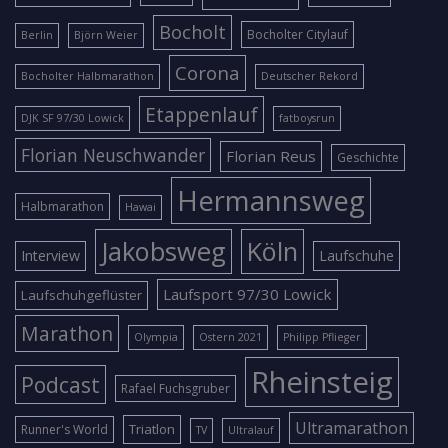
Bocholt
Bocholter Citylauf
Berlin
Björn Weier
Corona
Bocholter Halbmarathon
Deutscher Rekord
Etappenlauf
DJK SF 97/30 Lowick
fatboysrun
Florian Neuschwander
Florian Reus
Geschichte
Hermannsweg
Halbmarathon
Hawai
Jakobsweg
Köln
Interview
Laufschuhe
Laufsport 97/30 Lowick
Laufschuhgeflüster
Marathon
Olympia
Ostern 2021
Philipp Pflieger
Rheinsteig
Podcast
Rafael Fuchsgruber
Ultramarathon
Triatlon
Runner's World
TV
Ultralauf