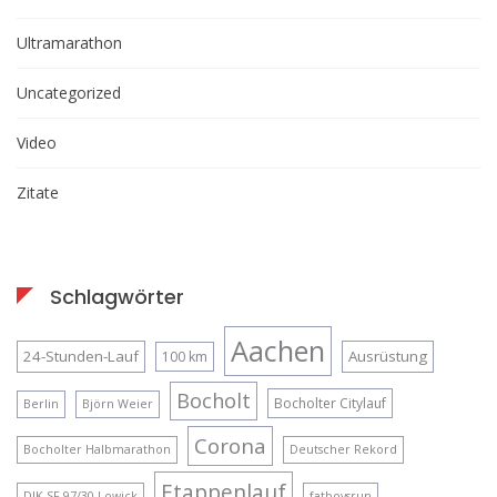
Ultramarathon
Uncategorized
Video
Zitate
Schlagwörter
Aachen
24-Stunden-Lauf
Ausrüstung
100 km
Bocholt
Bocholter Citylauf
Berlin
Björn Weier
Corona
Bocholter Halbmarathon
Deutscher Rekord
Etappenlauf
DJK SF 97/30 Lowick
fatboysrun