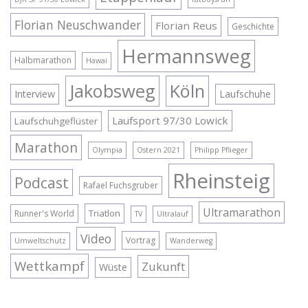
Florian Neuschwander
Florian Reus
Geschichte
Hermannsweg
Halbmarathon
Hawai
Jakobsweg
Köln
Interview
Laufschuhe
Laufsport 97/30 Lowick
Laufschuhgeflüster
Marathon
Olympia
Ostern 2021
Philipp Pflieger
Rheinsteig
Podcast
Rafael Fuchsgruber
Ultramarathon
Triatlon
Runner's World
TV
Ultralauf
Video
Vortrag
Umweltschutz
Wanderweg
Wettkampf
Zukunft
Wüste