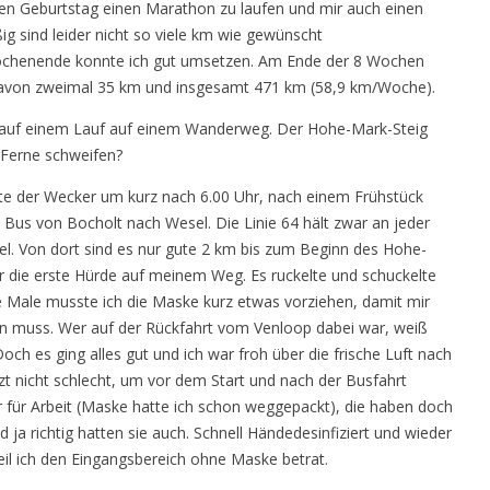
hen Geburtstag einen Marathon zu laufen und mir auch einen
g sind leider nicht so viele km wie gewünscht
henende konnte ich gut umsetzen. Am Ende der 8 Wochen
Davon zweimal 35 km und insgesamt 471 km (58,9 km/Woche).
 auf einem Lauf auf einem Wanderweg. Der Hohe-Mark-Steig
e Ferne schweifen?
gelte der Wecker um kurz nach 6.00 Uhr, nach einem Frühstück
us von Bocholt nach Wesel. Die Linie 64 hält zwar an jeder
l. Von dort sind es nur gute 2 km bis zum Beginn des Hohe-
 die erste Hürde auf meinem Weg. Es ruckelte und schuckelte
e Male musste ich die Maske kurz etwas vorziehen, damit mir
n muss. Wer auf der Rückfahrt vom Venloop dabei war, weiß
h es ging alles gut und ich war froh über die frische Luft nach
 nicht schlecht, um vor dem Start und nach der Busfahrt
ur für Arbeit (Maske hatte ich schon weggepackt), die haben doch
a richtig hatten sie auch. Schnell Händedesinfiziert und wieder
il ich den Eingangsbereich ohne Maske betrat.