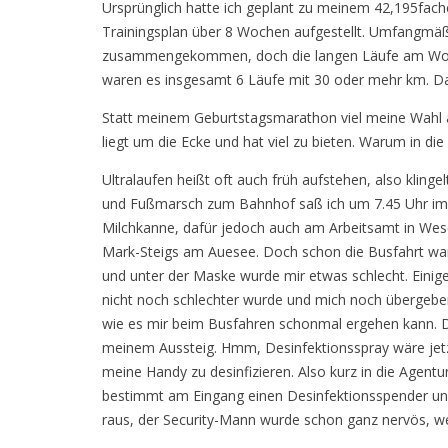
Ursprünglich hatte ich geplant zu meinem 42,195fac
Trainingsplan über 8 Wochen aufgestellt. Umfangmäßi
zusammengekommen, doch die langen Läufe am Woc
waren es insgesamt 6 Läufe mit 30 oder mehr km. 
Statt meinem Geburtstagsmarathon viel meine Wahl
liegt um die Ecke und hat viel zu bieten. Warum in di
Ultralaufen heißt oft auch früh aufstehen, also klin
und Fußmarsch zum Bahnhof saß ich um 7.45 Uhr im B
Milchkanne, dafür jedoch auch am Arbeitsamt in Wese
Mark-Steigs am Auesee. Doch schon die Busfahrt war
und unter der Maske wurde mir etwas schlecht. Einig
nicht noch schlechter wurde und mich noch übergebe
wie es mir beim Busfahren schonmal ergehen kann. Doc
meinem Aussteig. Hmm, Desinfektionsspray wäre jetzt
meine Handy zu desinfizieren. Also kurz in die Agent
bestimmt am Eingang einen Desinfektionsspender und j
raus, der Security-Mann wurde schon ganz nervös, we