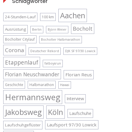
Schlagwörter
Aachen
24-Stunden-Lauf
100 km
Bocholt
Ausrüstung
Berlin
Björn Weier
Bocholter Citylauf
Bocholter Halbmarathon
Corona
Deutscher Rekord
DJK SF 97/30 Lowick
Etappenlauf
fatboysrun
Florian Neuschwander
Florian Reus
Geschichte
Halbmarathon
Hawai
Hermannsweg
Interview
Jakobsweg
Köln
Laufschuhe
Laufsport 97/30 Lowick
Laufschuhgeflüster