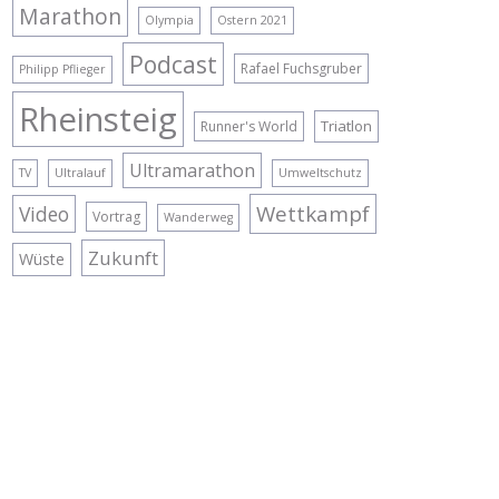
Marathon
Olympia
Ostern 2021
Podcast
Rafael Fuchsgruber
Philipp Pflieger
Rheinsteig
Triatlon
Runner's World
Ultramarathon
TV
Ultralauf
Umweltschutz
Wettkampf
Video
Vortrag
Wanderweg
Zukunft
Wüste