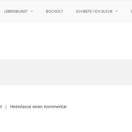
LEBENSKUNST
BOCHOLT
ICH BIETE / ICH SUCHE
auf
l
Hinterlasse einen Kommentar
Hohe-
Mark-
Steig