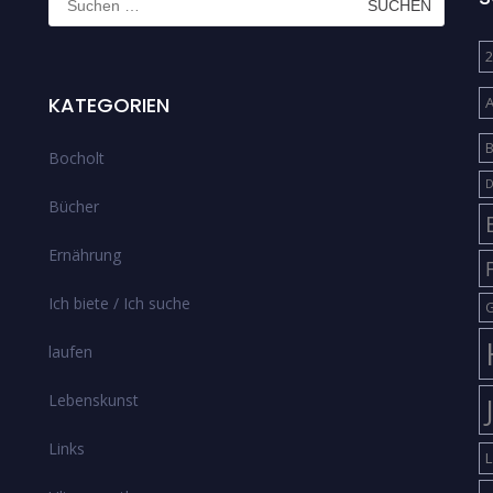
nach:
2
KATEGORIEN
B
Bocholt
D
Bücher
Ernährung
Ich biete / Ich suche
G
laufen
Lebenskunst
Links
L