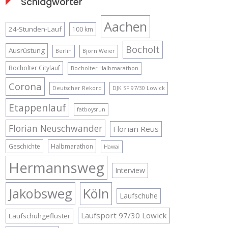
Schlagwörter
Aachen
24-Stunden-Lauf
100 km
Bocholt
Ausrüstung
Berlin
Björn Weier
Bocholter Citylauf
Bocholter Halbmarathon
Corona
Deutscher Rekord
DJK SF 97/30 Lowick
Etappenlauf
fatboysrun
Florian Neuschwander
Florian Reus
Geschichte
Halbmarathon
Hawai
Hermannsweg
Interview
Jakobsweg
Köln
Laufschuhe
Laufsport 97/30 Lowick
Laufschuhgeflüster