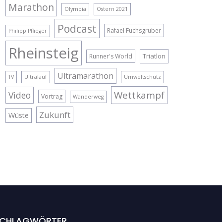
Marathon
Olympia
Ostern 2021
Podcast
Rafael Fuchsgruber
Philipp Pflieger
Rheinsteig
Triatlon
Runner's World
Ultramarathon
TV
Ultralauf
Umweltschutz
Wettkampf
Video
Vortrag
Wanderweg
Zukunft
Wüste
CHLAGWÖRTER