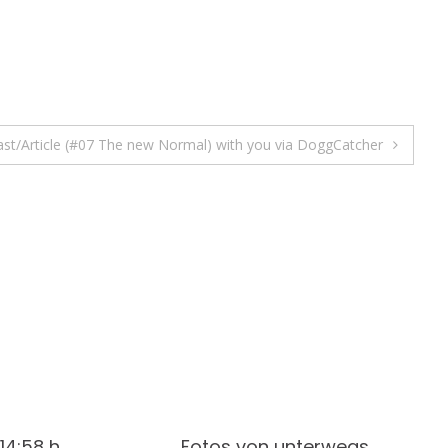
cast/Article (#07 The new Normal) with you via DoggCatcher
 14:58 h
Fotos von unterwegs