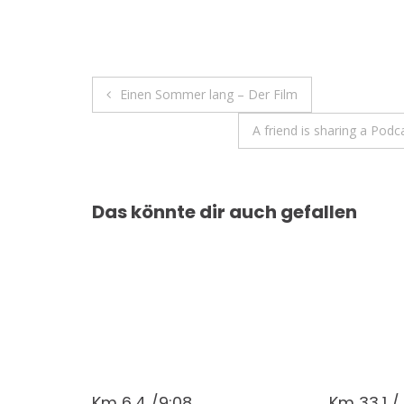
Beitragsnavigation
Einen Sommer lang – Der Film
A friend is sharing a Pod
Das könnte dir auch gefallen
Km 6,4 /9:08
Km 33,1 /