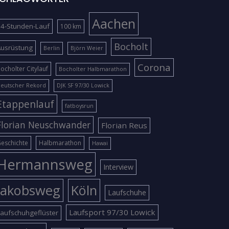
Aachen
4-Stunden-Lauf
100 km
Bocholt
Ausrüstung
Berlin
Björn Weier
Corona
ocholter Citylauf
Bocholter Halbmarathon
eutscher Rekord
DJK SF 97/30 Lowick
Etappenlauf
fatboysrun
Florian Neuschwander
Florian Reus
eschichte
Halbmarathon
Hawai
Hermannsweg
Interview
Jakobsweg
Köln
Laufschuhe
Laufsport 97/30 Lowick
aufschuhgeflüster