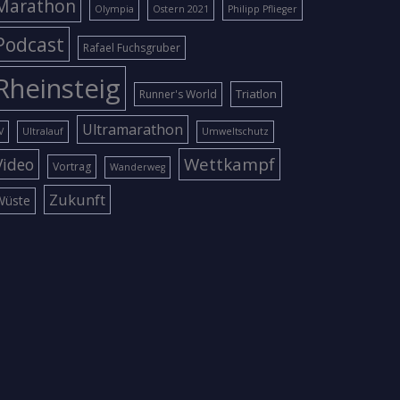
Marathon
Olympia
Ostern 2021
Philipp Pflieger
Podcast
Rafael Fuchsgruber
Rheinsteig
Triatlon
Runner's World
Ultramarathon
V
Ultralauf
Umweltschutz
Wettkampf
Video
Vortrag
Wanderweg
Zukunft
Wüste