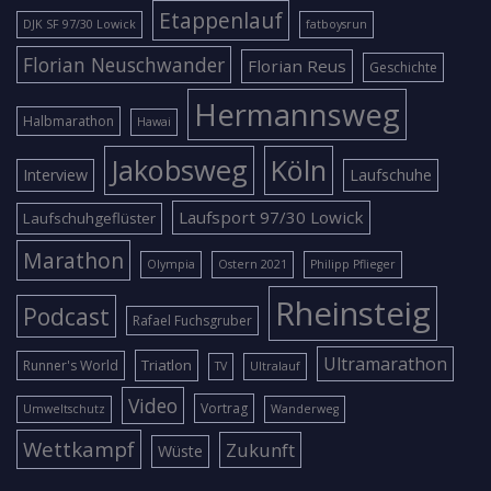
Etappenlauf
DJK SF 97/30 Lowick
fatboysrun
Florian Neuschwander
Florian Reus
Geschichte
Hermannsweg
Halbmarathon
Hawai
Jakobsweg
Köln
Interview
Laufschuhe
Laufsport 97/30 Lowick
Laufschuhgeflüster
Marathon
Olympia
Ostern 2021
Philipp Pflieger
Rheinsteig
Podcast
Rafael Fuchsgruber
Ultramarathon
Triatlon
Runner's World
TV
Ultralauf
Video
Vortrag
Umweltschutz
Wanderweg
Wettkampf
Zukunft
Wüste