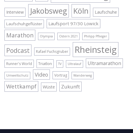
Jakobsweg
Köln
Interview
Laufschuhe
Laufsport 97/30 Lowick
Laufschuhgeflüster
Marathon
Olympia
Ostern 2021
Philipp Pflieger
Rheinsteig
Podcast
Rafael Fuchsgruber
Ultramarathon
Triatlon
Runner's World
TV
Ultralauf
Video
Vortrag
Umweltschutz
Wanderweg
Wettkampf
Zukunft
Wüste