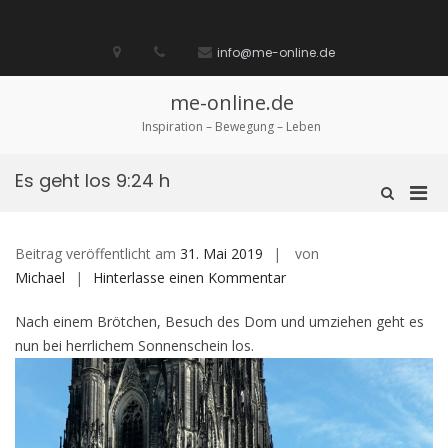
Zum
Inhalt
Startseite
laufen
Lebenskunst
Bocholt
Ich
über
Impressum
springen
info@me-online.de
biete
diese
/
Seite
Ich
me-online.de
suche
Inspiration – Bewegung – Leben
Es geht los 9:24 h
Pri
Such-
Formular
Men
ansehen
für
Beitrag veröffentlicht am
31. Mai 2019
von
mobi
auf
Michael
Hinterlasse einen Kommentar
Ger
Es
Nach einem Brötchen, Besuch des Dom und umziehen geht es
geht
nun bei herrlichem Sonnenschein los.
los
9:24
h