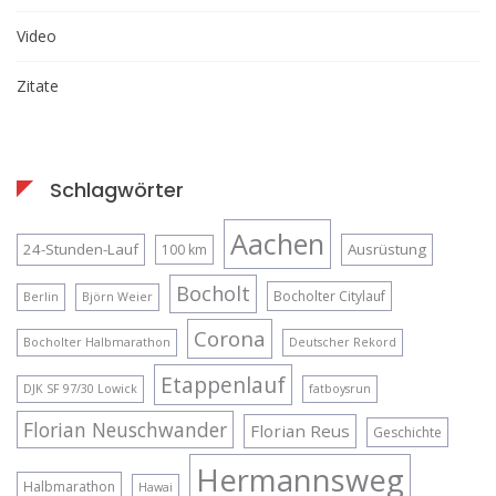
Video
Zitate
Schlagwörter
Aachen
24-Stunden-Lauf
Ausrüstung
100 km
Bocholt
Bocholter Citylauf
Berlin
Björn Weier
Corona
Bocholter Halbmarathon
Deutscher Rekord
Etappenlauf
DJK SF 97/30 Lowick
fatboysrun
Florian Neuschwander
Florian Reus
Geschichte
Hermannsweg
Halbmarathon
Hawai