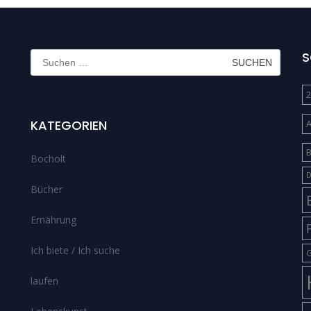
Suchen
S
nach:
2
KATEGORIEN
B
Bocholt
D
Bücher
Ernährung
Ich biete / Ich suche
G
laufen