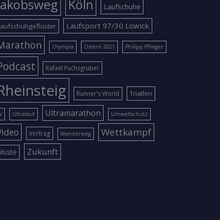
Jakobsweg
Köln
Laufschuhe
Laufsport 97/30 Lowick
aufschuhgeflüster
Marathon
Olympia
Ostern 2021
Philipp Pflieger
Podcast
Rafael Fuchsgruber
Rheinsteig
Triatlon
Runner's World
Ultramarathon
V
Ultralauf
Umweltschutz
Wettkampf
Video
Vortrag
Wanderweg
Zukunft
Wüste