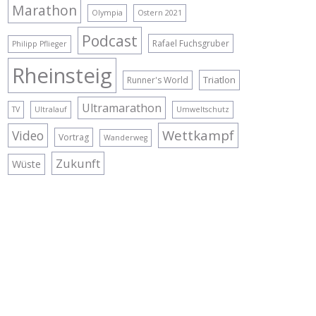
Marathon
Olympia
Ostern 2021
Podcast
Rafael Fuchsgruber
Philipp Pflieger
Rheinsteig
Triatlon
Runner's World
Ultramarathon
TV
Ultralauf
Umweltschutz
Wettkampf
Video
Vortrag
Wanderweg
Zukunft
Wüste