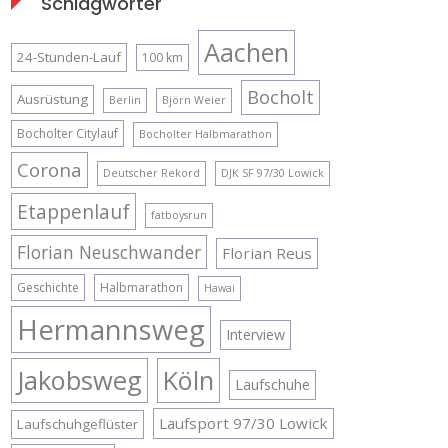
Schlagwörter
Aachen
24-Stunden-Lauf
100 km
fernwege.de – Wandern
in Europa:
Bocholt
Ausrüstung
Berlin
Björn Weier
Bocholter Citylauf
Bocholter Halbmarathon
Corona
Deutscher Rekord
DJK SF 97/30 Lowick
Etappenlauf
fatboysrun
Florian Neuschwander
Florian Reus
Geschichte
Halbmarathon
Hawai
Hermannsweg
Interview
Jakobsweg
Köln
Laufschuhe
Laufsport 97/30 Lowick
Laufschuhgeflüster