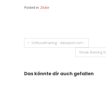
Posted in:
Zitate
Beitragsnavigation
Schlüsseltraining :: datasport.com ::
Streak-Running K
Das könnte dir auch gefallen