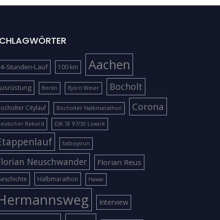
CHLAGWÖRTER
Aachen
4-Stunden-Lauf
100 km
Bocholt
Ausrüstung
Berlin
Björn Weier
Corona
ocholter Citylauf
Bocholter Halbmarathon
eutscher Rekord
DJK SF 97/30 Lowick
Etappenlauf
fatboysrun
Florian Neuschwander
Florian Reus
eschichte
Halbmarathon
Hawai
Hermannsweg
Interview