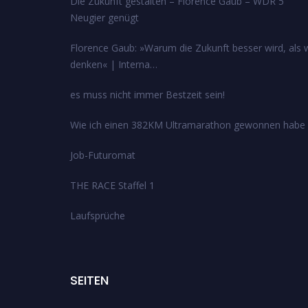
Die Zukunft gestalten – Florence Gaub – WDR 5
Neugier genügt
Florence Gaub: »Warum die Zukunft besser wird, als w
denken« | Interna…
es muss nicht immer Bestzeit sein!
Wie ich einen 382KM Ultramarathon gewonnen habe
Job-Futuromat
THE RACE Staffel 1
Laufsprüche
SEITEN