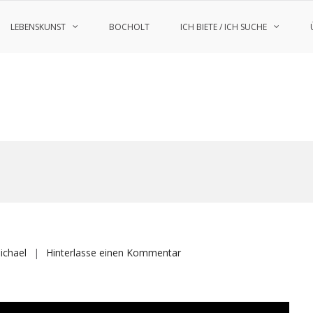
LEBENSKUNST
BOCHOLT
ICH BIETE / ICH SUCHE
auf
ichael
Hinterlasse einen Kommentar
1200
km
durch