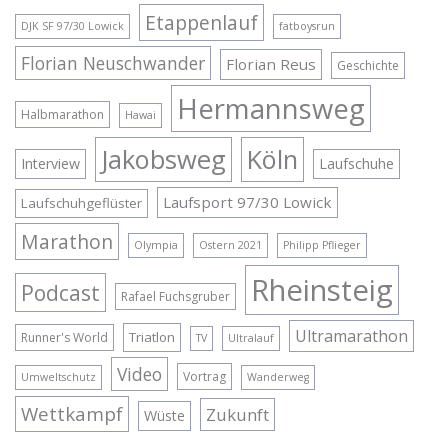
Etappenlauf
DJK SF 97/30 Lowick
fatboysrun
Florian Neuschwander
Florian Reus
Geschichte
Hermannsweg
Halbmarathon
Hawai
Jakobsweg
Köln
Interview
Laufschuhe
Laufsport 97/30 Lowick
Laufschuhgeflüster
Marathon
Olympia
Ostern 2021
Philipp Pflieger
Rheinsteig
Podcast
Rafael Fuchsgruber
Ultramarathon
Triatlon
Runner's World
TV
Ultralauf
Video
Vortrag
Umweltschutz
Wanderweg
Wettkampf
Zukunft
Wüste