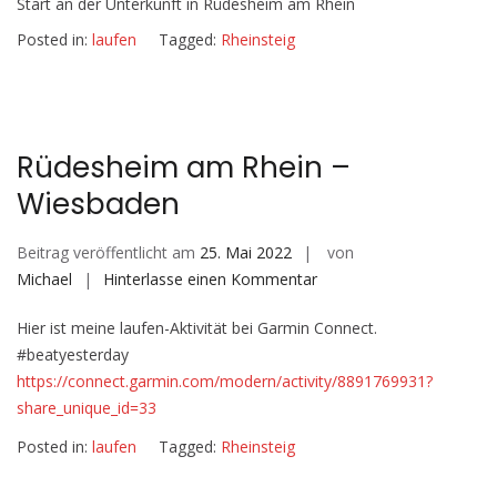
Start an der Unterkunft in Rüdesheim am Rhein
Posted in:
laufen
Tagged:
Rheinsteig
Rüdesheim am Rhein –
Wiesbaden
Beitrag veröffentlicht am
25. Mai 2022
von
auf
Michael
Hinterlasse einen Kommentar
Rüdesheim
Hier ist meine laufen-Aktivität bei Garmin Connect.
am
#beatyesterday
Rhein
https://connect.garmin.com/modern/activity/8891769931?
–
share_unique_id=33
Wiesbaden
Posted in:
laufen
Tagged:
Rheinsteig