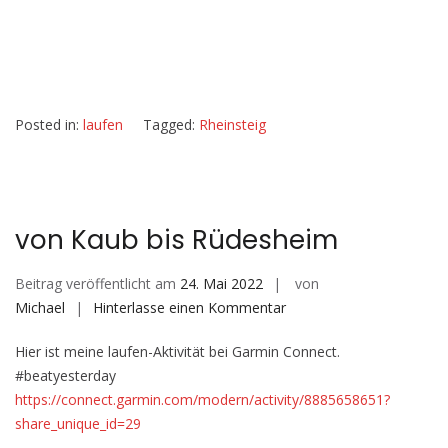
Posted in:
laufen
Tagged:
Rheinsteig
von Kaub bis Rüdesheim
Beitrag veröffentlicht am
24. Mai 2022
von
auf
Michael
Hinterlasse einen Kommentar
von
Hier ist meine laufen-Aktivität bei Garmin Connect.
Kaub
#beatyesterday
bis
https://connect.garmin.com/modern/activity/8885658651?
Rüdesheim
share_unique_id=29