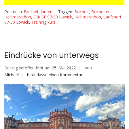
Posted in:
Bocholt
,
laufen
Tagged:
Bocholt
,
Bocholter
Halbmarathon
,
DJK SF 97/30 Lowick
,
Halbmarathon
,
Laufsport
97/30 Lowick
,
Training kurs
Eindrücke von unterwegs
Beitrag veröffentlicht am
25. Mai 2022
von
auf
Michael
Hinterlasse einen Kommentar
Eindrücke
von
unterwegs