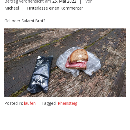
Beitrag veröffentlicht am
25. Mai 2022
von
auf
Michael
Hinterlasse einen Kommentar
11:53
Gel oder Salami Brot?
h
–
18,2
km
Pause
Posted in:
laufen
Tagged:
Rheinsteig