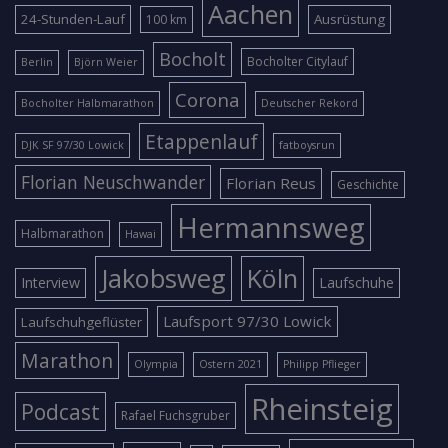
Aachen
24-Stunden-Lauf
Ausrüstung
100 km
Bocholt
Bocholter Citylauf
Berlin
Björn Weier
Corona
Bocholter Halbmarathon
Deutscher Rekord
Etappenlauf
DJK SF 97/30 Lowick
fatboysrun
Florian Neuschwander
Florian Reus
Geschichte
Hermannsweg
Halbmarathon
Hawai
Jakobsweg
Köln
Interview
Laufschuhe
Laufsport 97/30 Lowick
Laufschuhgeflüster
Marathon
Olympia
Ostern 2021
Philipp Pflieger
Rheinsteig
Podcast
Rafael Fuchsgruber