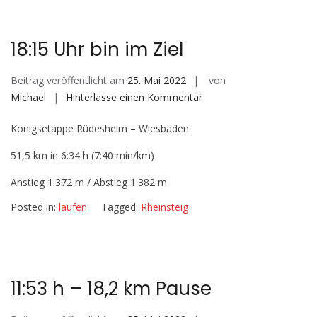
18:15 Uhr bin im Ziel
Beitrag veröffentlicht am
25. Mai 2022
von
auf
Michael
Hinterlasse einen Kommentar
18:15
Konigsetappe Rüdesheim – Wiesbaden
Uhr
bin
51,5 km in 6:34 h (7:40 min/km)
im
Ziel
Anstieg 1.372 m / Abstieg 1.382 m
Posted in:
laufen
Tagged:
Rheinsteig
11:53 h – 18,2 km Pause