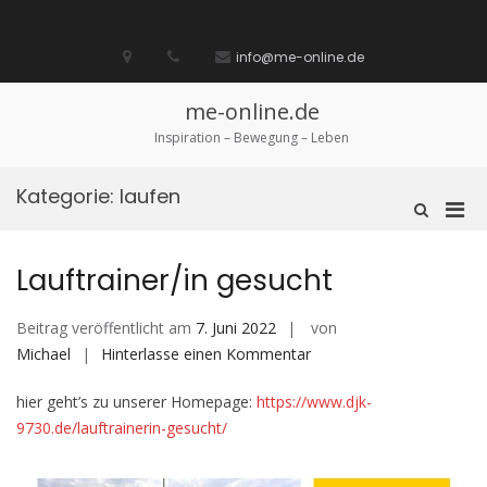
Zum
Inhalt
Startseite
laufen
Lebenskunst
Bocholt
Ich
über
Impressum
springen
info@me-online.de
biete
diese
/
Seite
Ich
me-online.de
suche
Inspiration – Bewegung – Leben
Kategorie:
laufen
Pri
Such-
Formular
Men
ansehen
für
Lauftrainer/in gesucht
mobi
Ger
Beitrag veröffentlicht am
7. Juni 2022
von
auf
Michael
Hinterlasse einen Kommentar
Lauftrainer/in
hier geht’s zu unserer Homepage:
https://www.djk-
gesucht
9730.de/lauftrainerin-gesucht/