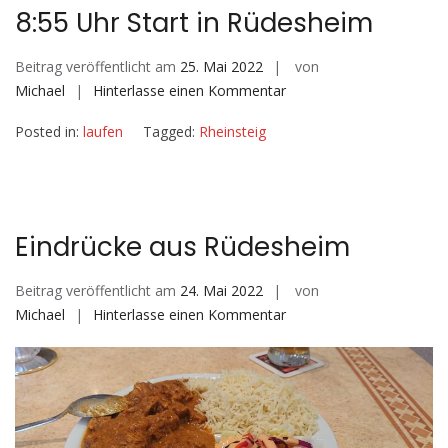
8:55 Uhr Start in Rüdesheim
Beitrag veröffentlicht am
25. Mai 2022
von
auf
Michael
Hinterlasse einen Kommentar
8:55
Posted in:
laufen
Tagged:
Rheinsteig
Uhr
Start
in
Rüdesheim
Eindrücke aus Rüdesheim
Beitrag veröffentlicht am
24. Mai 2022
von
auf
Michael
Hinterlasse einen Kommentar
Eindrücke
aus
Rüdesheim